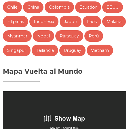
Chile
China
Colombia
Ecuador
EEUU
Filipinas
Indonesia
Japón
Laos
Malasia
Myanmar
Nepal
Paraguay
Perú
Singapur
Tailandia
Uruguay
Vietnam
Mapa Vuelta al Mundo