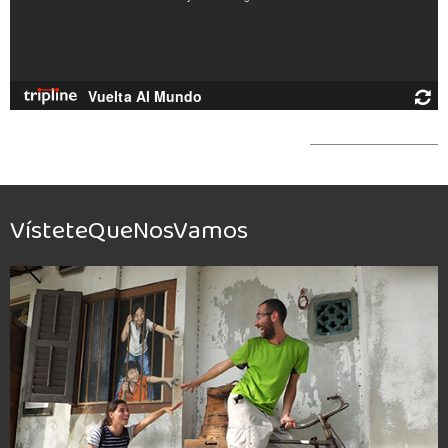
VísteteQueNosVamos