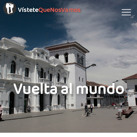
Vístete
QueNosVamos
Vuelta al mundo