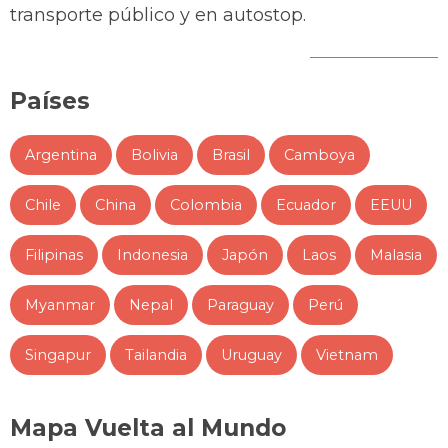
transporte público y en autostop.
Países
Argentina
Bolivia
Brasil
Camboya
Chile
China
Colombia
Ecuador
EEUU
Filipinas
Indonesia
Japón
Laos
Malasia
Myanmar
Nepal
Paraguay
Perú
Singapur
Tailandia
Uruguay
Vietnam
Mapa Vuelta al Mundo