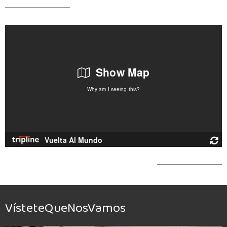
VísteteQueNosVamos