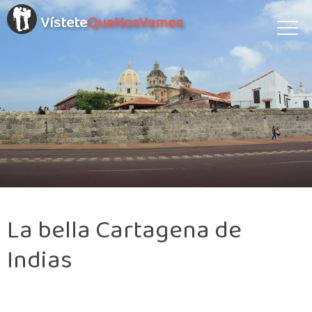
Vístete
QueNosVamos
La bella Cartagena de
Indias