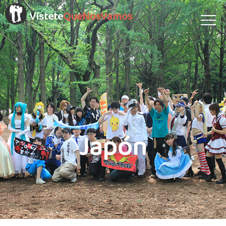
Vístete
QueNosVamos
Japón