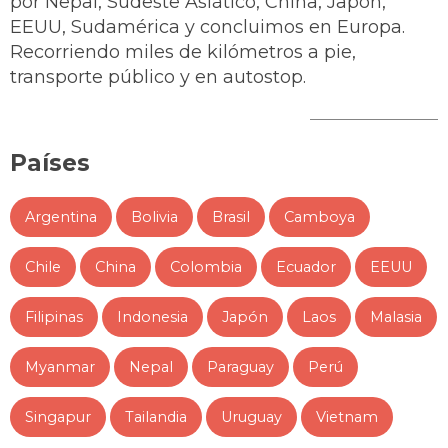
por Nepal, Sudeste Asiático, China, Japón,
EEUU, Sudamérica y concluimos en Europa.
Recorriendo miles de kilómetros a pie,
transporte público y en autostop.
Países
Argentina
Bolivia
Brasil
Camboya
Chile
China
Colombia
Ecuador
EEUU
Filipinas
Indonesia
Japón
Laos
Malasia
Myanmar
Nepal
Paraguay
Perú
Singapur
Tailandia
Uruguay
Vietnam