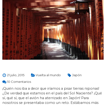
21 julio, 2015
Vuelta al mundo
Japón
10 Comentarios
¡Quién nos iba a decir que iríamos a pisar tierras niponas!
¿De verdad que estamos en el país del Sol Naciente? ¡Qué
sí, qué sí, que el avión ha aterrizado en Japón! Para
nosotros se presentaba como un reto. Estábamos más