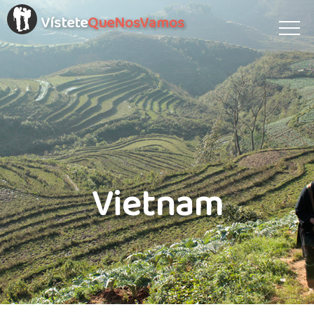
Vístete
QueNosVamos
Vietnam