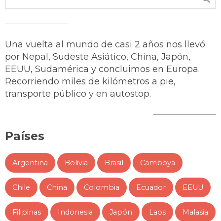
Una vuelta al mundo de casi 2 años nos llevó
por Nepal, Sudeste Asiático, China, Japón,
EEUU, Sudamérica y concluimos en Europa.
Recorriendo miles de kilómetros a pie,
transporte público y en autostop.
Países
Argentina
Bolivia
Brasil
Camboya
Chile
China
Colombia
Ecuador
EEUU
Filipinas
Indonesia
Japón
Laos
Malasia