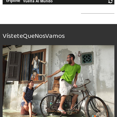
VísteteQueNosVamos