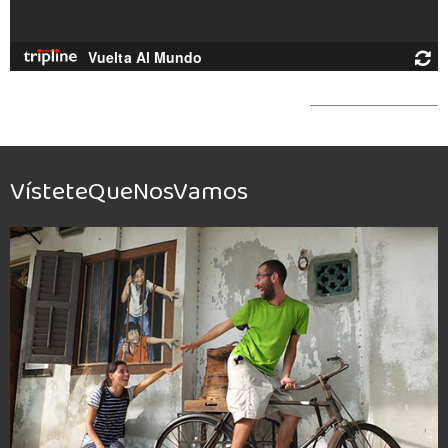
VísteteQueNosVamos