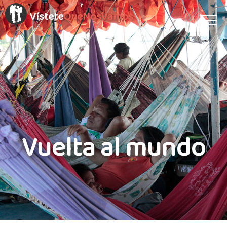
Vístete
QueNosVamos
Vuelta al mundo