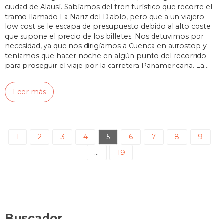
ciudad de Alausí. Sabíamos del tren turístico que recorre el
tramo llamado La Nariz del Diablo, pero que a un viajero
low cost se le escapa de presupuesto debido al alto coste
que supone el precio de los billetes. Nos detuvimos por
necesidad, ya que nos dirigíamos a Cuenca en autostop y
teníamos que hacer noche en algún punto del recorrido
para proseguir el viaje por la carretera Panamericana. La…
Leer más
1
2
3
4
5
6
7
8
9
…
19
Buscador