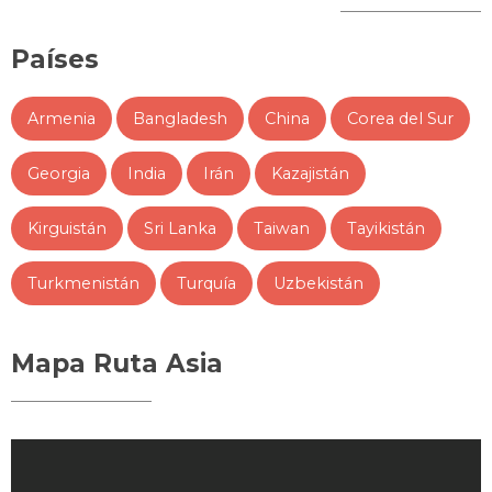
Países
Armenia
Bangladesh
China
Corea del Sur
Georgia
India
Irán
Kazajistán
Kirguistán
Sri Lanka
Taiwan
Tayikistán
Turkmenistán
Turquía
Uzbekistán
Mapa Ruta Asia