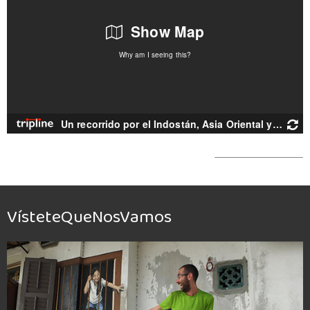
VísteteQueNosVamos