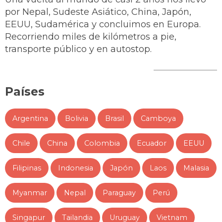
por Nepal, Sudeste Asiático, China, Japón,
EEUU, Sudamérica y concluimos en Europa.
Recorriendo miles de kilómetros a pie,
transporte público y en autostop.
Países
Argentina
Bolivia
Brasil
Camboya
Chile
China
Colombia
Ecuador
EEUU
Filipinas
Indonesia
Japón
Laos
Malasia
Myanmar
Nepal
Paraguay
Perú
Singapur
Tailandia
Uruguay
Vietnam