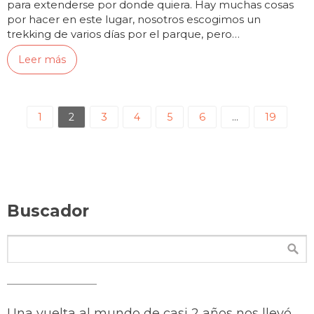
para extenderse por donde quiera. Hay muchas cosas
por hacer en este lugar, nosotros escogimos un
trekking de varios días por el parque, pero…
Leer más
1
2
3
4
5
6
…
19
Buscador
Una vuelta al mundo de casi 2 años nos llevó