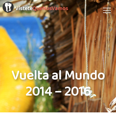
Vístete
QueNosVamos
Vuelta al Mundo
2014 – 2016