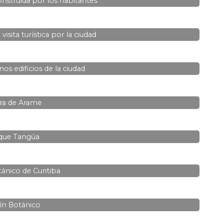
construida por los habitantes
visita turística por la ciudad
os edificios de la ciudad
ra de Arame
que Tangúa
tánico de Curitiba
ín Botánico