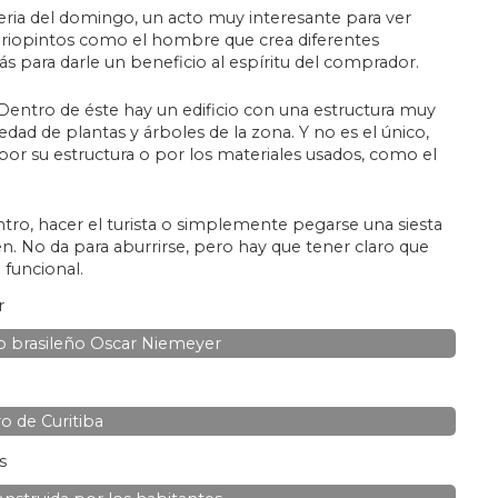
 feria del domingo, un acto muy interesante para ver
variopintos como el hombre que crea diferentes
rás para darle un beneficio al espíritu del comprador.
Dentro de éste hay un edificio con una estructura muy
dad de plantas y árboles de la zona. Y no es el único,
 por su estructura o por los materiales usados, como el
ro, hacer el turista o simplemente pegarse una siesta
. No da para aburrirse, pero hay que tener claro que
 funcional.
o brasileño Oscar Niemeyer
o de Curitiba