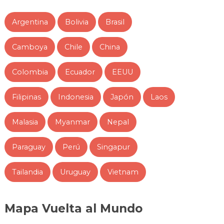
Argentina
Bolivia
Brasil
Camboya
Chile
China
Colombia
Ecuador
EEUU
Filipinas
Indonesia
Japón
Laos
Malasia
Myanmar
Nepal
Paraguay
Perú
Singapur
Tailandia
Uruguay
Vietnam
Mapa Vuelta al Mundo