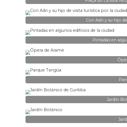
Plaça do Ciclista re
Con Adri y su hijo de 
Pintadas en algun
Ópe
Par
Jardín Bo
Jard