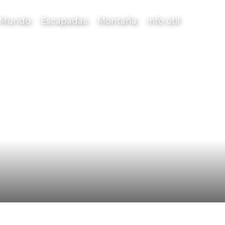
l Mundo
Escapadas
Montaña
Info útil