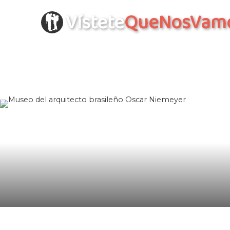
Vístete
QueNosVam