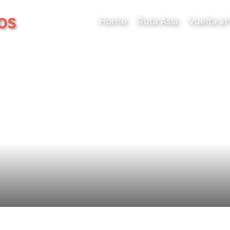
os
Home
Ruta Asia
Vuelta a