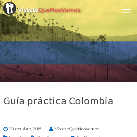
Vístete
QueNosVamos
Guía práctica Colombia
20 octubre, 2015
VísteteQueNosVamos