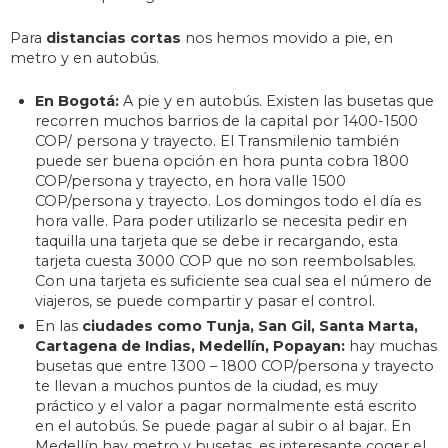
Para
distancias cortas
nos hemos movido a pie, en
metro y en autobús.
En Bogotá:
A pie y en autobús. Existen las busetas que
recorren muchos barrios de la capital por 1400-1500
COP/ persona y trayecto. El Transmilenio también
puede ser buena opción en hora punta cobra 1800
COP/persona y trayecto, en hora valle 1500
COP/persona y trayecto. Los domingos todo el día es
hora valle. Para poder utilizarlo se necesita pedir en
taquilla una tarjeta que se debe ir recargando, esta
tarjeta cuesta 3000 COP que no son reembolsables.
Con una tarjeta es suficiente sea cual sea el número de
viajeros, se puede compartir y pasar el control.
En las
ciudades como Tunja, San Gil, Santa Marta,
Cartagena de Indias, Medellín, Popayan:
hay muchas
busetas que entre 1300 – 1800 COP/persona y trayecto
te llevan a muchos puntos de la ciudad, es muy
práctico y el valor a pagar normalmente está escrito
en el autobús. Se puede pagar al subir o al bajar. En
Medellín hay metro y busetas, es interesante coger el