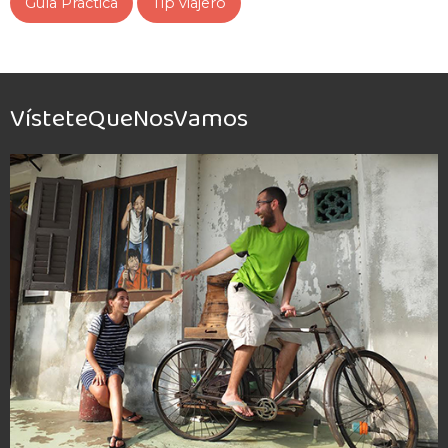
Guía Práctica
Tip viajero
VísteteQueNosVamos