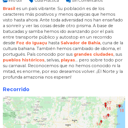
Info útil
Guía Práctica
Sin Comentarios
Brasil
es un país vibrante. Su población es de los
caracteres más positivos y menos quejicas que hemos
visto hasta ahora. Ante toda adversidad nos han enseñado
a sonreír y ver las cosas desde otro prisma. A base de
batucadas y samba hemos ido avanzando por el país
entre transporte público y autostop en un recorrido
desde
Foz do Iguaçu
hasta
Salvador de Bahía
, cuna de la
cultura bahiana. También hemos cambiado de idioma, el
portugués. País conocido por sus
grandes ciudades
, sus
pueblos históricos
, selvas,
playas
… pero sobre todo por
su carnaval. Reconocemos que no hemos conocido ni la
mitad, es enorme, por eso deseamos volver. ¡El Norte y la
profunda amazonia nos esperan!
Recorrido