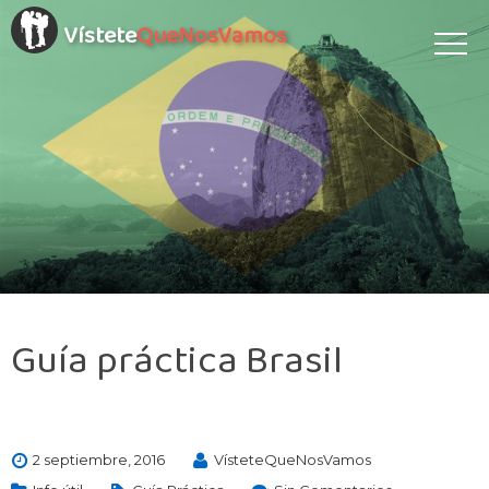
Vístete
QueNosVamos
Guía práctica Brasil
2 septiembre, 2016
VísteteQueNosVamos