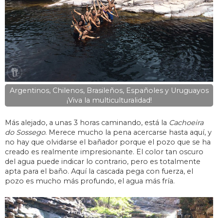
Argentinos, Chilenos, Brasileños, Españoles y Uruguayos
¡Viva la multiculturalidad!
Más alejado, a unas 3 horas caminando, está la
Cachoeira
do Sossego
. Merece mucho la pena acercarse hasta aquí, y
no hay que olvidarse el bañador porque el pozo que se ha
creado es realmente impresionante. El color tan oscuro
del agua puede indicar lo contrario, pero es totalmente
apta para el baño. Aquí la cascada pega con fuerza, el
pozo es mucho más profundo, el agua más fría.