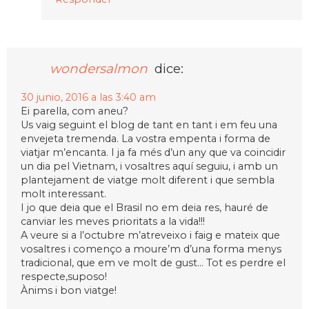
wondersalmon
dice:
30 junio, 2016 a las 3:40 am
Ei parella, com aneu?
Us vaig seguint el blog de tant en tant i em feu una
envejeta tremenda. La vostra empenta i forma de
viatjar m’encanta. I ja fa més d’un any que va coincidir
un dia pel Vietnam, i vosaltres aquí seguiu, i amb un
plantejament de viatge molt diferent i que sembla
molt interessant.
I jo que deia que el Brasil no em deia res, hauré de
canviar les meves prioritats a la vida!!!
A veure si a l’octubre m’atreveixo i faig e mateix que
vosaltres i començo a moure’m d’una forma menys
tradicional, que em ve molt de gust… Tot es perdre el
respecte,suposo!
Ànims i bon viatge!