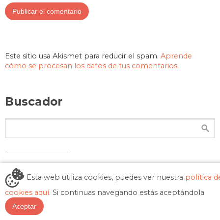
Este sitio usa Akismet para reducir el spam.
Aprende
cómo se procesan los datos de tus comentarios.
Buscador
Una vuelta al mundo de casi 2 años nos llevó
Esta web utiliza cookies, puedes ver nuestra
política d
por Nepal, Sudeste Asiático, China, Japón,
cookies aquí.
Si continuas navegando estás aceptándola
EEUU, Sudamérica y concluimos en Europa.
Aceptar
Recorriendo miles de kilómetros a pie,