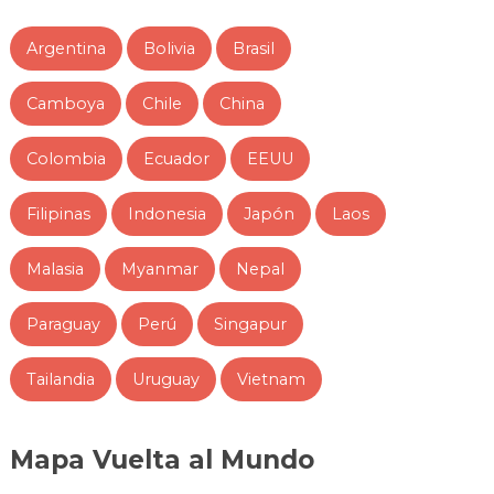
Argentina
Bolivia
Brasil
Camboya
Chile
China
Colombia
Ecuador
EEUU
Filipinas
Indonesia
Japón
Laos
Malasia
Myanmar
Nepal
Paraguay
Perú
Singapur
Tailandia
Uruguay
Vietnam
Mapa Vuelta al Mundo