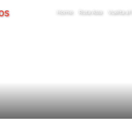
os
Home
Ruta Asia
Vuelta a