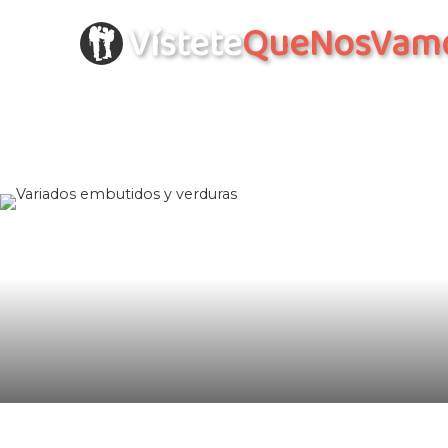
Vístete
QueNosVam