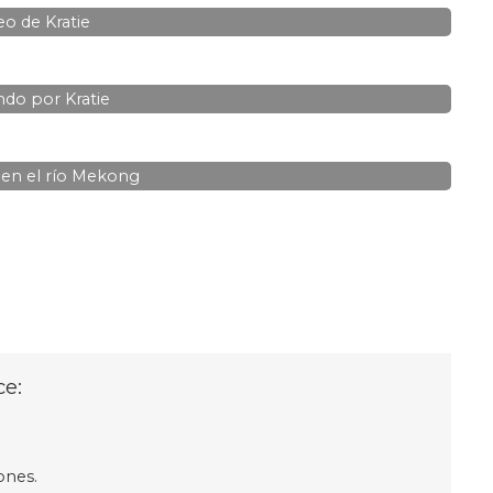
o de Kratie
do por Kratie
 en el río Mekong
ce:
ones.