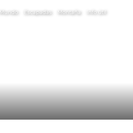
l Mundo
Escapadas
Montaña
Info útil