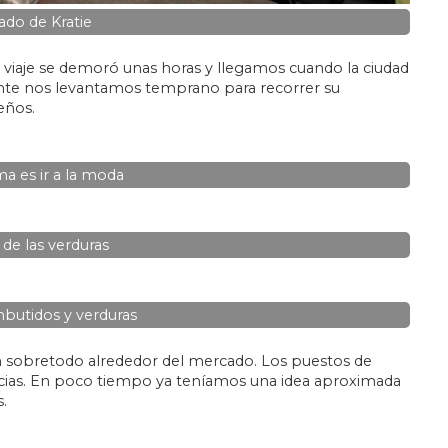
do de Kratie
l viaje se demoró unas horas y llegamos cuando la ciudad
iente nos levantamos temprano para recorrer su
eños.
ma es ir a la moda
 de las verduras
butidos y verduras
en sobretodo alrededor del mercado. Los puestos de
icias. En poco tiempo ya teníamos una idea aproximada
.