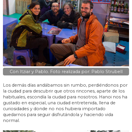
Con Itziar y Pablo. Foto realizada por: Pablo Strubell
Los demás días andábamos sin rumbo, perdiéndonos por
la ciudad para descubrir que otros rincones, aparte de los
habituales, escondía la ciudad para nosotros. Hanoi nos ha
gustado en especial, una ciudad entretenida, llena de
curiosidades y donde no nos hubiera importado
quedarnos para seguir disfrutándola y haciendo vida
normal.