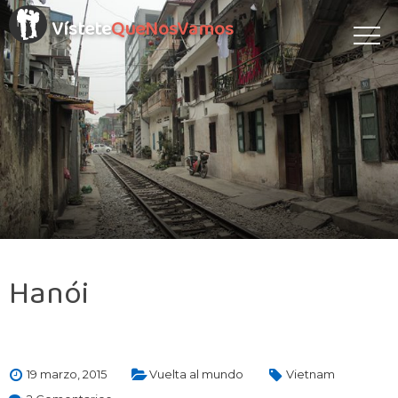
Vístete
QueNosVamos
Hanói
19 marzo, 2015
Vuelta al mundo
Vietnam