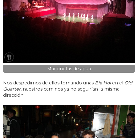
Marionetas de agua
Nos despedimos de ellos tomando unas
Bia Hoi
en el
Old
Quarter
, nuestros caminos ya no seguirían la misma
dirección.