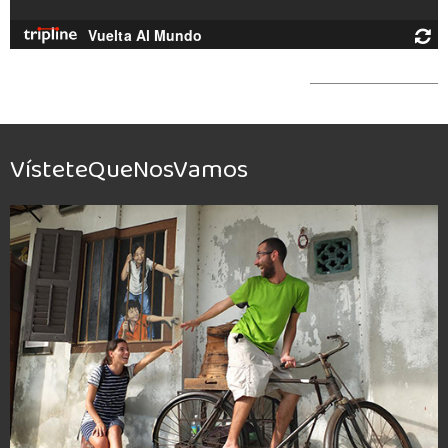
VísteteQueNosVamos