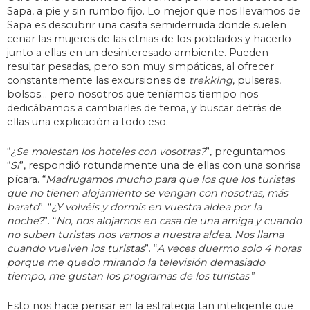
Sapa, a pie y sin rumbo fijo. Lo mejor que nos llevamos de
Sapa es descubrir una casita semiderruida donde suelen
cenar las mujeres de las etnias de los poblados y hacerlo
junto a ellas en un desinteresado ambiente. Pueden
resultar pesadas, pero son muy simpáticas, al ofrecer
constantemente las excursiones de
trekking
, pulseras,
bolsos… pero nosotros que teníamos tiempo nos
dedicábamos a cambiarles de tema, y buscar detrás de
ellas una explicación a todo eso.
“
¿Se molestan los hoteles con vosotras?
”, preguntamos.
“
Sí
”, respondió rotundamente una de ellas con una sonrisa
pícara. “
Madrugamos mucho para que los que los turistas
que no tienen alojamiento se vengan con nosotras, más
barato
”. “
¿Y volvéis y dormís en vuestra aldea por la
noche?
”. “
No, nos alojamos en casa de una amiga y cuando
no suben turistas nos vamos a nuestra aldea. Nos llama
cuando vuelven los turistas
”. “
A veces duermo solo 4 horas
porque me quedo mirando la televisión demasiado
tiempo, me gustan los programas de los turistas
.”
Esto nos hace pensar en la estrategia tan inteligente que