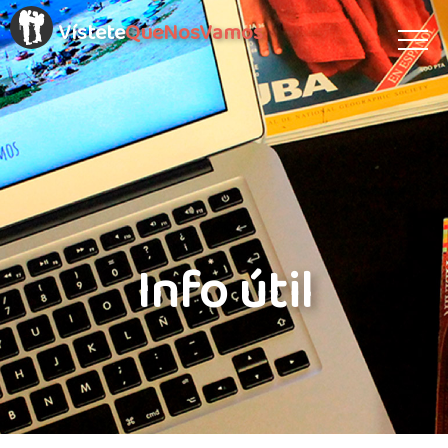
Vístete
QueNosVamos
Info útil