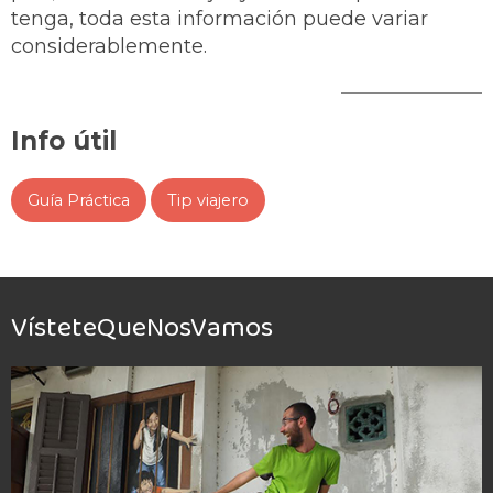
tenga, toda esta información puede variar
considerablemente.
Info útil
Guía Práctica
Tip viajero
VísteteQueNosVamos