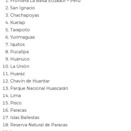
Frontera La Balsa Ecuador – Perú
San Ignacio
Chachapoyas
Kuelap
Tarapoto
Yurimaguas
Iquitos
Pucallpa
Huánuco
La Unión
Huaraz
Chavín de Huantar
Parque Nacional Huascarán
Lima
Pisco
Paracas
Islas Ballestas
Reserva Natural de Paracas