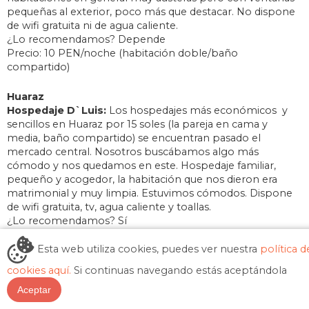
pequeñas al exterior, poco más que destacar. No dispone
de wifi gratuita ni de agua caliente.
¿Lo recomendamos? Depende
Precio: 10 PEN/noche (habitación doble/baño
compartido)
Huaraz
Hospedaje D`Luis:
Los hospedajes más económicos y
sencillos en Huaraz por 15 soles (la pareja en cama y
media, baño compartido) se encuentran pasado el
mercado central. Nosotros buscábamos algo más
cómodo y nos quedamos en este. Hospedaje familiar,
pequeño y acogedor, la habitación que nos dieron era
matrimonial y muy limpia. Estuvimos cómodos. Dispone
de wifi gratuita, tv, agua caliente y toallas.
¿Lo recomendamos? Sí
Precio: 25 PEN/noche (habitación doble/baño
compartido)
Esta web utiliza cookies, puedes ver nuestra
política d
cookies aquí.
Si continuas navegando estás aceptándola
Hostal El Tambo:
Av. Confraternidad internacional Oeste
Aceptar
Nº122, escondido en una de las calles que quedan muy
cerca del Estadio de Huaraz, recomendamos preguntar