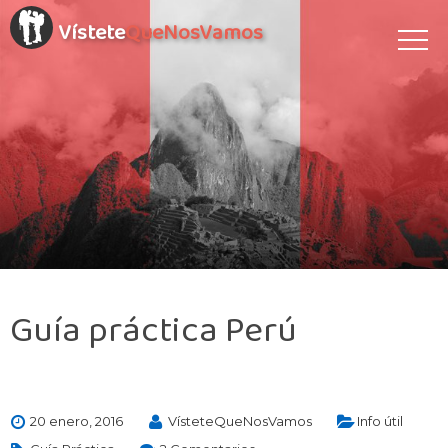
Vístete
QueNosVamos
Guía práctica Perú
20 enero, 2016
VísteteQueNosVamos
Info útil