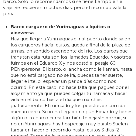
barco. Solo lo recomendamos si se tiene tiempo en el
viaje. Se requieren muchos días, pero el recorrido vale la
pena.
Barco carguero de Yurimaguas a Iquitos o
viceversa
Hay que llegar a Yurimaguas e ir al puerto donde salen
los cargueros hacía Iquitos, queda a final de la plaza de
armas, en sentido ascendente del río. Los barcos que
transitan esta ruta son los llamados Eduardo. Nosotros
fuimos en el Eduardo X y nos costó el pasaje 60
PEN/persona. El barco, o lancha como le llaman, hasta
que no está cargado no se irá, puedes tener suerte,
llegar e irte, o esperar un par de días como nos
ocurrió. En este caso, no hace falta que pagues por el
alojamiento ya que puedes colgar tu hamaca y hacer
vida en el barco hasta el día que marches,
gratuitamente. El mercado y los puestos de comida
quedan cerca. Si no ha llegado ningún Eduardo y tienes
algún otro barco cerca también te dejarán dormir, si
no en Yurimaguas, hay hospedaje muy barato.Suelen
tardar en hacer el recorrido hasta Iquitos 3 días (2
noches). También lo puedes acortar el segundo día