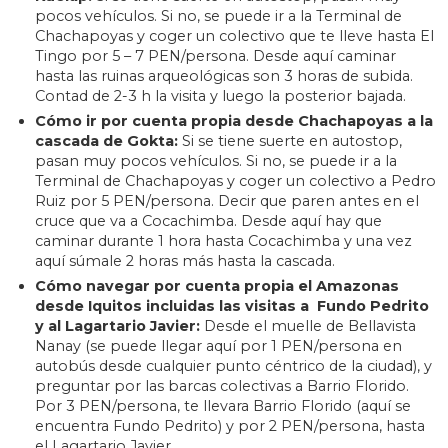
pocos vehículos. Si no, se puede ir a la Terminal de
Chachapoyas y coger un colectivo que te lleve hasta El
Tingo por 5 – 7 PEN/persona. Desde aquí caminar
hasta las ruinas arqueológicas son 3 horas de subida.
Contad de 2-3 h la visita y luego la posterior bajada.
Cómo ir por cuenta propia desde Chachapoyas a la
cascada de Gokta:
Si se tiene suerte en autostop,
pasan muy pocos vehículos. Si no, se puede ir a la
Terminal de Chachapoyas y coger un colectivo a Pedro
Ruiz por 5 PEN/persona. Decir que paren antes en el
cruce que va a Cocachimba. Desde aquí hay que
caminar durante 1 hora hasta Cocachimba y una vez
aquí súmale 2 horas más hasta la cascada.
Cómo navegar por cuenta propia el Amazonas
desde Iquitos incluidas las visitas a Fundo Pedrito
y al Lagartario Javier:
Desde el muelle de Bellavista
Nanay (se puede llegar aquí por 1 PEN/persona en
autobús desde cualquier punto céntrico de la ciudad), y
preguntar por las barcas colectivas a Barrio Florido.
Por 3 PEN/persona, te llevara Barrio Florido (aquí se
encuentra Fundo Pedrito) y por 2 PEN/persona, hasta
el Lagartario Javier.