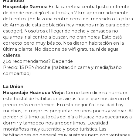
Huánuco
Hospedaje Ramos:
En la carretera central justo enfrente
de donde nos dejó el autobús, a 2 km aproximadamente
del centro. (En la zona centro cerca del mercado o la plaza
de Armas de esta población hay muchos más para poder
escoger). Nosotros al llegar de noche y cansados no
quisimos ir al centro a buscar, no eran horas. Este está
correcto pero muy básico. Nos dieron habitación en la
última planta. No dispone de wifi gratuita, ni de agua
caliente.
¿Lo recomendamos? Depende
Precio: 15 PEN/noche (habitación cama y media/baño
compartido)
La Unión
Hospedaje Huánuco Viejo:
Como bien dice su nombre
este hostal de habitaciones viejas fue el que nos dieron el
precio más económico. En esta pequeña localidad hay
muchos, lo mejor es preguntar en unos pocos y valorar. Al
perder el último autobús del día a Huaraz nos quedamos a
dormir y tampoco nos arrepentimos. Localidad
montañosa muy autentica y poco turística. Las
habitaciones en general muy austeras pero con ventanas