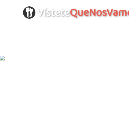
Vístete
QueNosVam