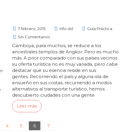
7 febrero, 2015
Info útil
Guía Práctica
Sin Comentarios
Camboya, para muchos, se reduce a los
ancestrales templos de Angkor. Pero es mucho
más. A prior comparado con sus países vecinos
su oferta turística no es muy variada, pero cabe
destacar que su esencia reside en sus
er
gentes. Recorriendo el país y alguna isla de
ensueño en sus costas, recurriendo a modos
alternativos al transporte turístico, hemos
a
descubierto ciudades con una gente
hospitalaria y amable, con ganas de saber sobre
Leer más
nosotros y que nos han mostrado la cara más
auténtica…
4
5
6
7