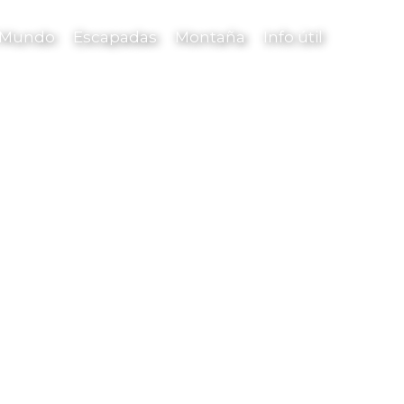
l Mundo
Escapadas
Montaña
Info útil