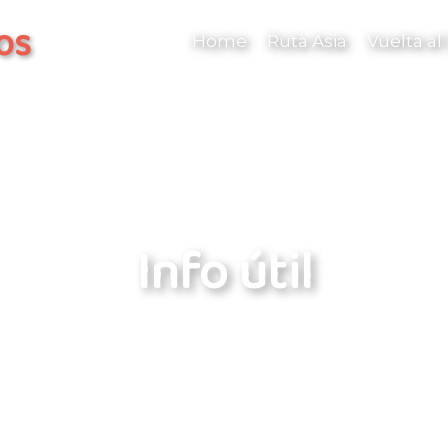
os
Home
Ruta Asia
Vuelta a
Info útil