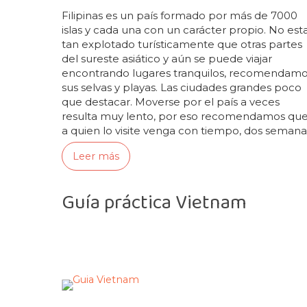
Filipinas es un país formado por más de 7000
islas y cada una con un carácter propio. No est
tan explotado turísticamente que otras partes
del sureste asiático y aún se puede viajar
encontrando lugares tranquilos, recomendam
sus selvas y playas. Las ciudades grandes poco
que destacar. Moverse por el país a veces
resulta muy lento, por eso recomendamos qu
a quien lo visite venga con tiempo, dos semana
son insuficientes. Muchos filipinos son muy
Leer más
devotos del cristianismo y eso se nota…
Guía práctica Vietnam