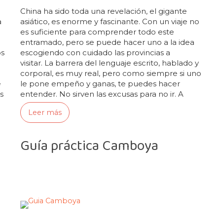
China ha sido toda una revelación, el gigante
a
asiático, es enorme y fascinante. Con un viaje no
es suficiente para comprender todo este
entramado, pero se puede hacer uno a la idea
os
escogiendo con cuidado las provincias a
visitar. La barrera del lenguaje escrito, hablado y
corporal, es muy real, pero como siempre si uno
e
le pone empeño y ganas, te puedes hacer
s
entender. No sirven las excusas para no ir. A
pesar de esto, la mayoría de sus gentes, han…
Leer más
Guía práctica Camboya