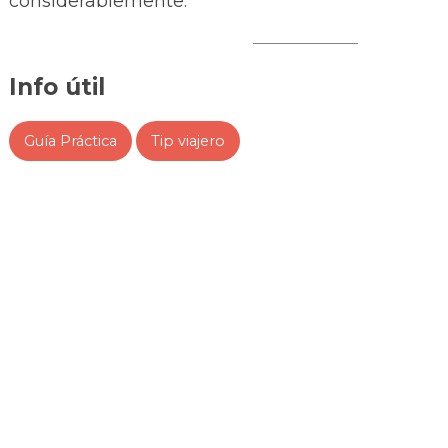
considerablemente.
Info útil
Guía Práctica
Tip viajero