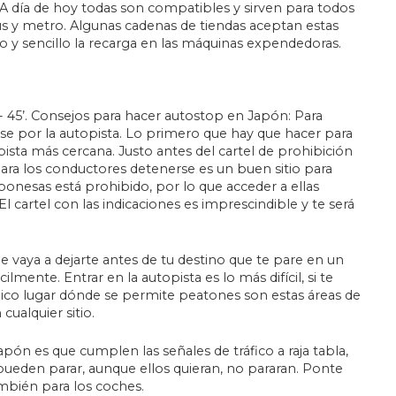
. A día de hoy todas son compatibles y sirven para todos
bús y metro. Algunas cadenas de tiendas aceptan estas
 y sencillo la recarga en las máquinas expendedoras.
- 45’. Consejos para hacer autostop en Japón: Para
rse por la autopista. Lo primero que hay que hacer para
topista más cercana. Justo antes del cartel de prohibición
a los conductores detenerse es un buen sitio para
ponesas está prohibido, por lo que acceder a ellas
cartel con las indicaciones es imprescindible y te será
 vaya a dejarte antes de tu destino que te pare en un
ilmente. Entrar en la autopista es lo más difícil, si te
co lugar dónde se permite peatones son estas áreas de
cualquier sitio.
ón es que cumplen las señales de tráfico a raja tabla,
o pueden parar, aunque ellos quieran, no pararan. Ponte
ambién para los coches.