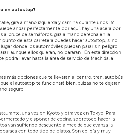
to en autostop?
 calle, gira a mano izquierda y camina durante unos 15’
puede andar perfectamente por aquí, hay una acera por
es al cruce de semáforos, gira a mano derecha en la
er punto de esta carretera puedes hacer autostop, si no
 lugar donde los automóviles puedan parar sin peligro
arar, aunque ellos quieran, no pararan. En esta dirección
 podrá llevar hasta la área de servicio de Machida, a
as más opciones que te llevaran al centro, tren, autobús
que el autostop te funcionará bien, quizás no te dejaran
ano seguro.
taurante, una vez en Kyoto y otra vez en Tokyo. Para
permercado y disponer de cocina, sobretodo hacer la
ntos van sufriendo descuento a medida que avanza la
eparada con todo tipo de platos. Son del día y muy