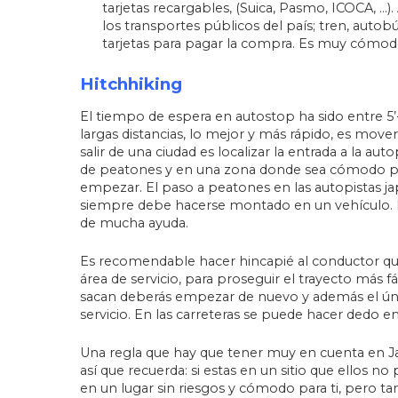
tarjetas recargables, (Suica, Pasmo, ICOCA, …)
los transportes públicos del país; tren, auto
tarjetas para pagar la compra. Es muy cómodo
Hitchhiking
El tiempo de espera en autostop ha sido entre 5’
largas distancias, lo mejor y más rápido, es move
salir de una ciudad es localizar la entrada a la au
de peatones y en una zona donde sea cómodo par
empezar. El paso a peatones en las autopistas ja
siempre debe hacerse montado en un vehículo. El 
de mucha ayuda.
Es recomendable hacer hincapié al conductor que
área de servicio, para proseguir el trayecto más fác
sacan deberás empezar de nuevo y además el úni
servicio. En las carreteras se puede hacer dedo en 
Una regla que hay que tener muy en cuenta en Jap
así que recuerda: si estas en un sitio que ellos n
en un lugar sin riesgos y cómodo para ti, pero t