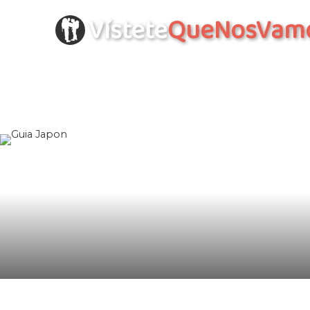
Vístete
QueNosVam