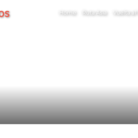
os
Home
Ruta Asia
Vuelta a