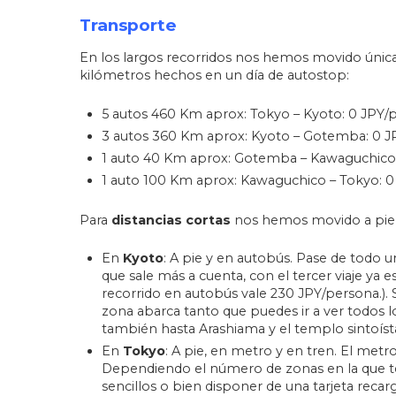
Transporte
En los largos recorridos nos hemos movido única
kilómetros hechos en un día de autostop:
5 autos 460 Km aprox: Tokyo – Kyoto: 0 JPY/
3 autos 360 Km aprox: Kyoto – Gotemba: 0 J
1 auto 40 Km aprox: Gotemba – Kawaguchico:
1 auto 100 Km aprox: Kawaguchico – Tokyo: 0
Para
distancias cortas
nos hemos movido a pie, 
En
Kyoto
: A pie y en autobús. Pase de todo u
que sale más a cuenta, con el tercer viaje ya
recorrido en autobús vale 230 JPY/persona.).
zona abarca tanto que puedes ir a ver todos lo
también hasta Arashiama y el templo sintoísta
En
Tokyo
: A pie, en metro y en tren. El metr
Dependiendo el número de zonas en la que te m
sencillos o bien disponer de una tarjeta reca