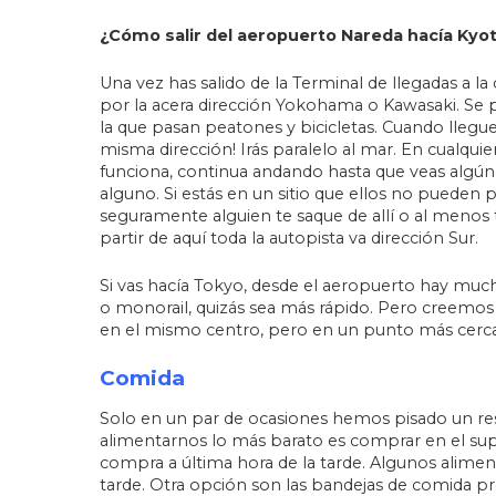
¿Cómo salir del aeropuerto Nareda hacía Kyo
Una vez has salido de la Terminal de llegadas a la
por la acera dirección Yokohama o Kawasaki. Se 
la que pasan peatones y bicicletas. Cuando llegu
misma dirección! Irás paralelo al mar. En cualqui
funciona, continua andando hasta que veas algún
alguno. Si estás en un sitio que ellos no pueden p
seguramente alguien te saque de allí o al menos te
partir de aquí toda la autopista va dirección Sur.
Si vas hacía Tokyo, desde el aeropuerto hay much
o monorail, quizás sea más rápido. Pero creemos 
en el mismo centro, pero en un punto más cerc
Comida
Solo en un par de ocasiones hemos pisado un res
alimentarnos lo más barato es comprar en el su
compra a última hora de la tarde. Algunos alime
tarde. Otra opción son las bandejas de comida pr