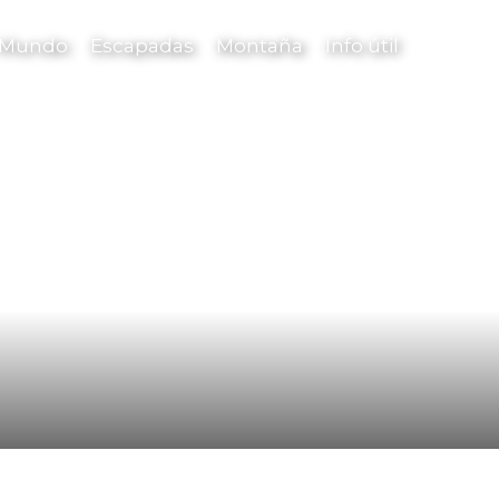
l Mundo
Escapadas
Montaña
Info útil