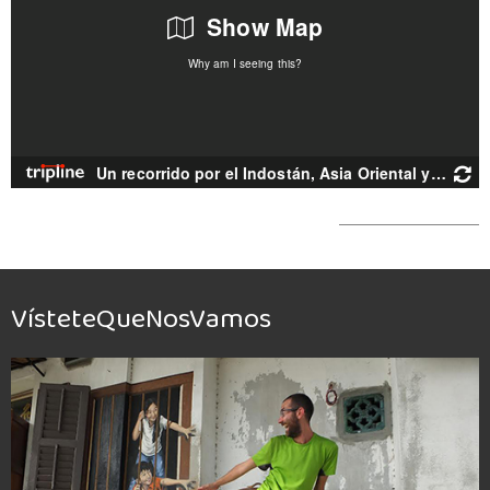
VísteteQueNosVamos