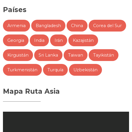
Países
Armenia
Bangladesh
China
Corea del Sur
Georgia
India
Irán
Kazajistán
Kirguistán
Sri Lanka
Taiwan
Tayikistán
Turkmenistán
Turquía
Uzbekistán
Mapa Ruta Asia