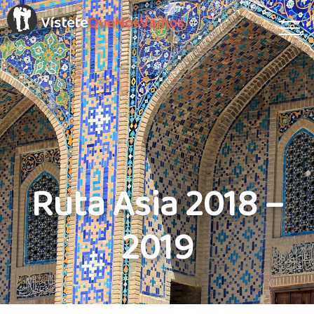
Vístete
QueNosVamos
Ruta Asia 2018 –
2019