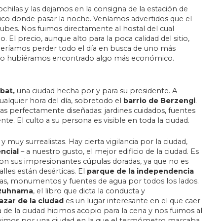
chilas y las dejamos en la consigna de la estación de
ico donde pasar la noche. Veníamos advertidos que el
ubes. Nos fuimos directamente al hostal del cual
El precio, aunque alto para la poca calidad del sitio,
eríamos perder todo el día en busca de uno más
no hubiéramos encontrado algo más económico.
bat,
una ciudad hecha por y para su presidente. A
cualquier hora del día, sobretodo el
barrio de Berzengi
.
onas perfectamente diseñadas: jardines cuidados, fuentes
te. El culto a su persona es visible en toda la ciudad.
uy surrealistas. Hay cierta vigilancia por la ciudad,
ncial
– a nuestro gusto, el mejor edificio de la ciudad. Es
con sus impresionantes cúpulas doradas, ya que no es
alles están desérticas. El
parque de la independencia
atuas, monumentos y fuentes de agua por todos los lados.
Ruhnama
, el libro que dicta la conducta y
azar de la ciudad
es un lugar interesante en el que caer
ta de la ciudad hicimos acopio para la cena y nos fuimos al
duvimos por una ciudad en la que el termómetro marcaba