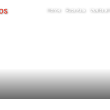
os
Home
Ruta Asia
Vuelta a