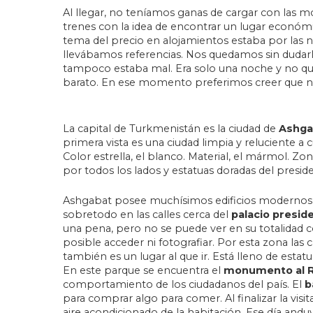
Al llegar, no teníamos ganas de cargar con las mo
trenes con la idea de encontrar un lugar económ
tema del precio en alojamientos estaba por las n
llevábamos referencias. Nos quedamos sin dudarlo. 
tampoco estaba mal. Era solo una noche y no qu
barato. En ese momento preferimos creer que 
La capital de Turkmenistán es la ciudad de
Ashga
primera vista es una ciudad limpia y reluciente a 
Color estrella, el blanco. Material, el mármol. Z
por todos los lados y estatuas doradas del presiden
Ashgabat posee muchísimos edificios modernos y m
sobretodo en las calles cerca del
palacio preside
una pena, pero no se puede ver en su totalidad 
posible acceder ni fotografiar. Por esta zona las c
también es un lugar al que ir. Está lleno de est
En este parque se encuentra el
monumento al 
comportamiento de los ciudadanos del país. El
b
para comprar algo para comer. Al finalizar la visi
aire acondicionado de la habitación. Ese día an