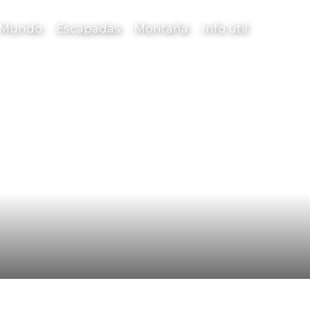
l Mundo
Escapadas
Montaña
Info útil