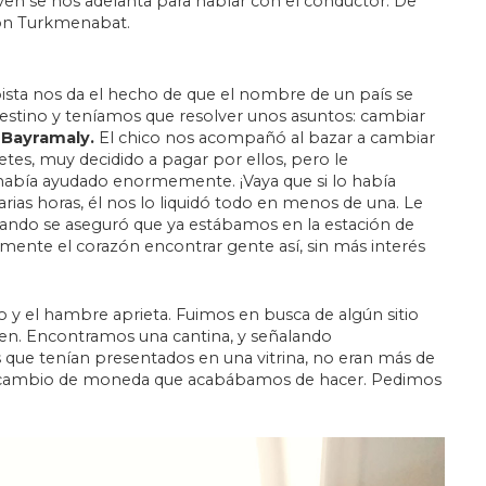
ven se nos adelanta para hablar con el conductor. De
ión Turkmenabat.
pista nos da el hecho de que el nombre de un país se
destino y teníamos que resolver unos asuntos: cambiar
a
Bayramaly.
El chico nos acompañó al bazar a cambiar
letes, muy decidido a pagar por ellos, pero le
había ayudado enormemente. ¡Vaya que si lo había
ias horas, él nos lo liquidó todo en menos de una. Le
uando se aseguró que ya estábamos en la estación de
mente el corazón encontrar gente así, sin más interés
o y el hambre aprieta. Fuimos en busca de algún sitio
tren. Encontramos una cantina, y señalando
 que tenían presentados en una vitrina, no eran más de
el cambio de moneda que acabábamos de hacer. Pedimos