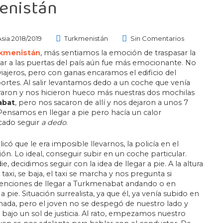
enistán
Asia 2018/2019
Turkmenistán
Sin Comentarios
kmenistán
, más sentiamos la emoción de traspasar la
tar a las puertas del país aún fue más emocionante. No
ajeros, pero con ganas encaramos el edificio del
ortes. Al salir levantamos dedo a un coche que venía
pararon y nos hicieron hueco más nuestras dos mochilas
abat
, pero nos sacaron de allí y nos dejaron a unos 7
. Pensamos en llegar a pie pero hacía un calor
icado seguir
a dedo
.
có que le era imposible llevarnos, la policía en el
ión. Lo ideal, conseguir subir en un coche particular.
decidimos seguir con la idea de llegar a pie. A la altura
 taxi, se baja, el taxi se marcha y nos pregunta si
enciones de llegar a Turkmenabat andando o en
 pie. Situación surrealista, ya que él, ya venía subido en
ada, pero el joven no se despegó de nuestro lado y
 bajo un sol de justicia. Al rato, empezamos nuestro