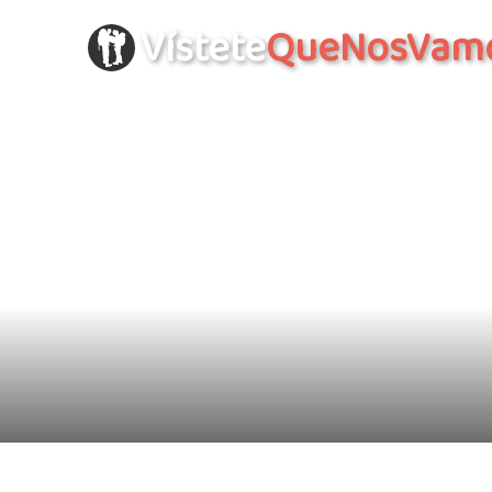
Vístete
QueNosVam