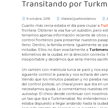
Transitando por Turkm
9 octubre, 2019
VísteteQueNosVamos
Cuanto más cerca estaba el día para cruzar a
Tur
frontera. Obtener la visa fue un subidón, pero es
teníamos apenas información reciente de otros vi
control fronterizo para presentar nuestros pasap
lleno. Dentro, la familia entera. Igualmente se 
incluidas. Ellos no iban exactamente a
Turkmen
kilómetros de la ciudad, en la dirección correcta
insoportable y decidimos que seria menos sacrif
Un camión con matricula turca se paró y nos expli
siguiente control le pararía y nos echaría del cam
Viendo que los minutos pasaban y no paraba nadie, 
del control policial, un chaval joven que iba en un
necesitamos ayuda. Le comentamos nuestras int
autostop
. El chico decide continuar con nosotros a
un taxi que iba a Turkmenabat. No entendemos n
estaba dispuesto a llegar andando hasta la ciudad