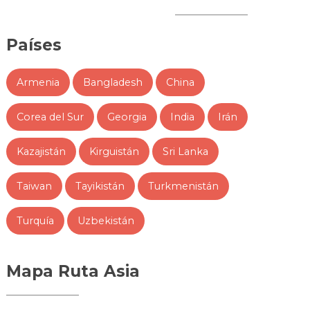
Países
Armenia
Bangladesh
China
Corea del Sur
Georgia
India
Irán
Kazajistán
Kirguistán
Sri Lanka
Taiwan
Tayikistán
Turkmenistán
Turquía
Uzbekistán
Mapa Ruta Asia