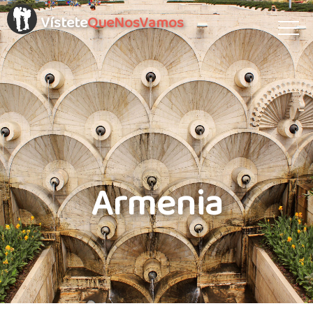
Vístete
QueNosVamos
Armenia