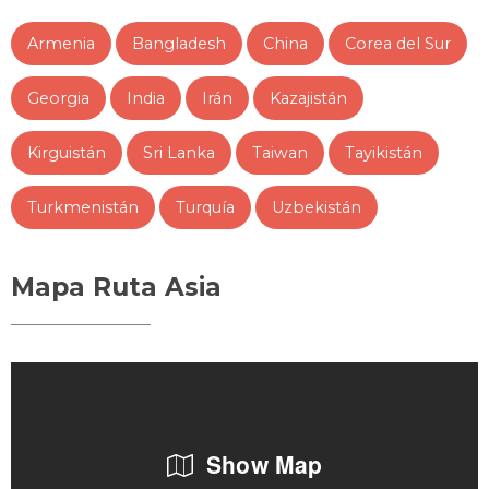
Armenia
Bangladesh
China
Corea del Sur
Georgia
India
Irán
Kazajistán
Kirguistán
Sri Lanka
Taiwan
Tayikistán
Turkmenistán
Turquía
Uzbekistán
Mapa Ruta Asia