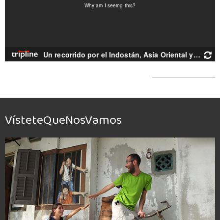
VísteteQueNosVamos