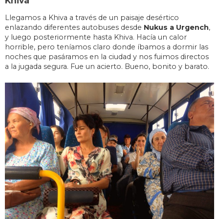
Khiva
Llegamos a Khiva a través de un paisaje desértico
enlazando diferentes autobuses desde
Nukus a Urgench
,
y luego posteriormente hasta Khiva. Hacía un calor
horrible, pero teníamos claro donde íbamos a dormir las
noches que pasáramos en la ciudad y nos fuimos directos
a la jugada segura. Fue un acierto. Bueno, bonito y barato.