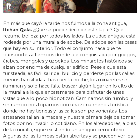
En más que cayó la tarde nos fuimos a la zona antigua,
Itchan Qala.
¿Que se puede decir de este lugar? Que
rezuma belleza por todos los lados. La ciudad antigua está
rodeada por una muralla de adobe. De adobe son las casas
que hay en su interior. Todo el conjunto hace que te
transportes a tiempos donde fue conquistada por griegos,
árabes, mongoles y uzbekos. Los minaretes históricos se
alzan por encima de cualquier edificio. Pese a que está
turisteada, es fácil salir del bullicio y perderse por las calles
menos transitadas. Tras caer la noche, los minaretes se
iluminan y solo hace falta buscar algún lugar en lo alto de
la muralla a la que encaramarse para disfrutar de unas
vistas que a lo poco hipnotizan. Caminamos sin rumbo, y
sin rumbo nos topamos con una zona menos turística
donde no hay tiendas y las calles son polvorientas. Los
artesanos tallan la madera y nuestra cámara deja de tomar
fotos por no invadir lo cotidiano. En los alrededores, a pies
de la muralla, sigue existiendo un antiguo cementerio.
Algunas de las tumbas están abiertas y se pueden ver los