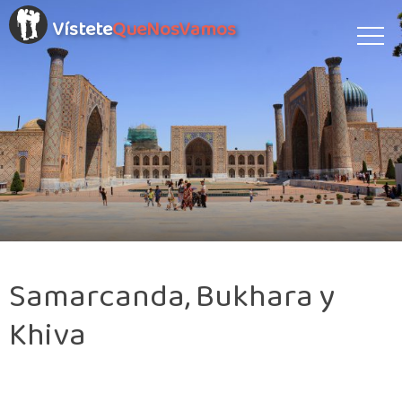
Vístete
QueNosVamos
Samarcanda, Bukhara y
Khiva