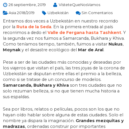
26 septiembre, 2019
VísteteQueNosVamos
Asia 2018/2019
Uzbekistán
Sin Comentarios
Entramos dos veces a Uzbekistán en nuestro recorrido
por la
Ruta de la Seda
. En la primera entrada al país
recorrimos a dedo el
Valle de Fergana hasta Tashkent
. Y
la segunda vez nos fuimos a Samarcanda, Bukhara y Khiva.
Como teníamos tiempo, también, fuimos a visitar
Nukus
,
Moynak
y el desastre ecológico del
Mar de Aral
.
Pese a ser de las ciudades más conocidas y deseadas por
los viajeros que visitan el país, las tres joyas de la corona de
Uzbekistán se disputan entre ellas el premio a la belleza,
como si se tratase de un concurso de modelos.
Samarcanda, Bukhara y Khiva
son tres ciudades que no
solo rezuman belleza, si no que tienen mucha historia a
sus espaldas.
Sea por libros, relatos o películas, pocos son los que no
hayan oído hablar sobre alguna de estas ciudades. Solo el
nombre ya dispara la imaginación.
Grandes mezquitas y
madrazas
, ordenadas construir por importantes