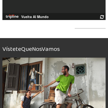
VísteteQueNosVamos