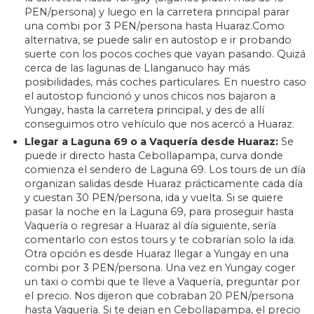
PEN/persona) y luego en la carretera principal parar
una combi por 3 PEN/persona hasta Huaraz.Como
alternativa, se puede salir en autostop e ir probando
suerte con los pocos coches que vayan pasando. Quizá
cerca de las lagunas de Llanganuco hay más
posibilidades, más coches particulares. En nuestro caso
el autostop funcionó y unos chicos nos bajaron a
Yungay, hasta la carretera principal, y des de allí
conseguimos otro vehículo que nos acercó a Huaraz.
Llegar a Laguna 69 o a Vaquería desde Huaraz:
Se
puede ir directo hasta Cebollapampa, curva donde
comienza el sendero de Laguna 69. Los tours de un día
organizan salidas desde Huaraz prácticamente cada día
y cuestan 30 PEN/persona, ida y vuelta. Si se quiere
pasar la noche en la Laguna 69, para proseguir hasta
Vaquería o regresar a Huaraz al día siguiente, sería
comentarlo con estos tours y te cobrarían solo la ida.
Otra opción es desde Huaraz llegar a Yungay en una
combi por 3 PEN/persona. Una vez en Yungay coger
un taxi o combi que te lleve a Vaquería, preguntar por
el precio. Nos dijeron que cobraban 20 PEN/persona
hasta Vaquería. Si te dejan en Cebollapampa, el precio