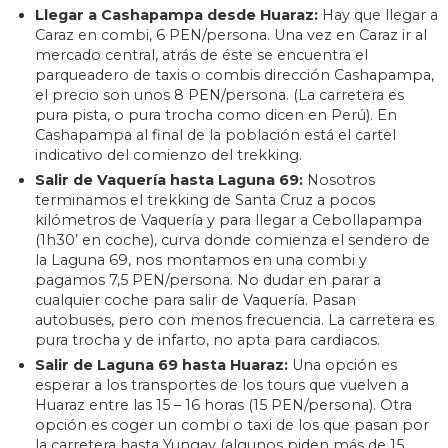
Llegar a Cashapampa desde Huaraz:
Hay que llegar a
Caraz en combi, 6 PEN/persona. Una vez en Caraz ir al
mercado central, atrás de éste se encuentra el
parqueadero de taxis o combis dirección Cashapampa,
el precio son unos 8 PEN/persona. (La carretera es
pura pista, o pura trocha como dicen en Perú). En
Cashapampa al final de la población está el cartel
indicativo del comienzo del trekking.
Salir de Vaquería hasta Laguna 69:
Nosotros
terminamos el trekking de Santa Cruz a pocos
kilómetros de Vaquería y para llegar a Cebollapampa
(1h30’ en coche), curva donde comienza el sendero de
la Laguna 69, nos montamos en una combi y
pagamos 7,5 PEN/persona. No dudar en parar a
cualquier coche para salir de Vaquería. Pasan
autobuses, pero con menos frecuencia. La carretera es
pura trocha y de infarto, no apta para cardiacos.
Salir de Laguna 69 hasta Huaraz:
Una opción es
esperar a los transportes de los tours que vuelven a
Huaraz entre las 15 – 16 horas (15 PEN/persona). Otra
opción es coger un combi o taxi de los que pasan por
la carretera hasta Yungay (algunos piden más de 15