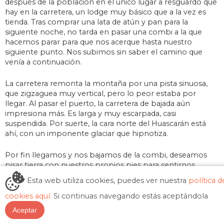
después de la población en el único lugar a resguardo que
hay en la carretera, un lodge muy básico que a la vez es
tienda. Tras comprar una lata de atún y pan para la
siguiente noche, no tarda en pasar una combi a la que
hacemos parar para que nos acerque hasta nuestro
siguiente punto. Nos subimos sin saber el camino que
venía a continuación.
La carretera remonta la montaña por una pista sinuosa,
que zigzaguea muy vertical, pero lo peor estaba por
llegar. Al pasar el puerto, la carretera de bajada aún
impresiona más. Es larga y muy escarpada, casi
suspendida. Por suerte, la cara norte del Huascarán está
ahí, con un imponente glaciar que hipnotiza.
Por fin llegamos y nos bajamos de la combi, deseamos
pisar tierra con nuestros propios pies para sentirnos
seguros después de hora y media de sufrimiento.
Esta web utiliza cookies, puedes ver nuestra
política d
cookies aquí.
Si continuas navegando estás aceptándola
La Laguna 69 nos estaba esperando, así que sin mucha
demora nos ponemos a andar, ya íbamos cansados.
Aceptar
¡Acabábamos con la tercera etapa del trekking y ya