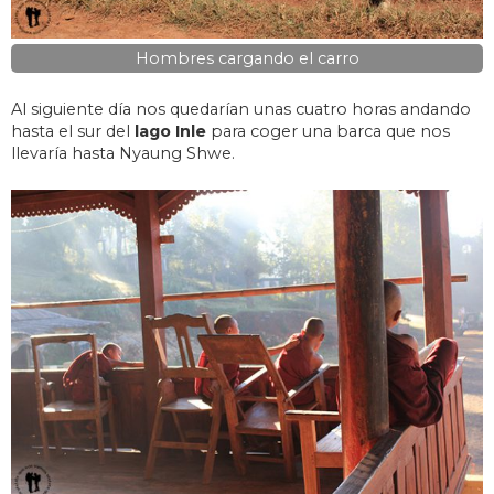
Hombres cargando el carro
Al siguiente día nos quedarían unas cuatro horas andando
hasta el sur del
lago Inle
para coger una barca que nos
llevaría hasta Nyaung Shwe.