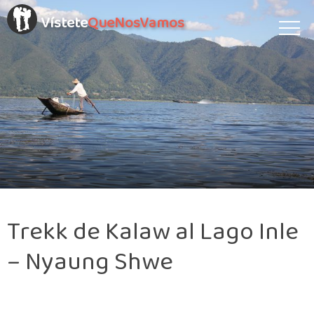
Vístete
QueNosVamos
Trekk de Kalaw al Lago Inle
– Nyaung Shwe