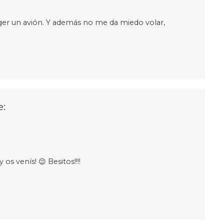
ger un avión. Y además no me da miedo volar,
e:
os venís! 😉 Besitos!!!!