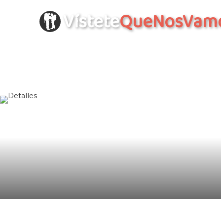
Vístete
QueNosVam