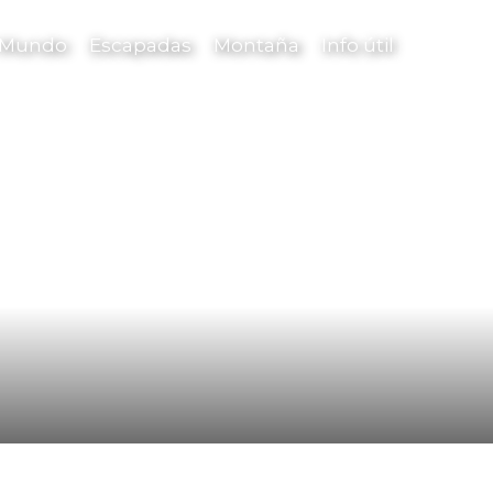
l Mundo
Escapadas
Montaña
Info útil