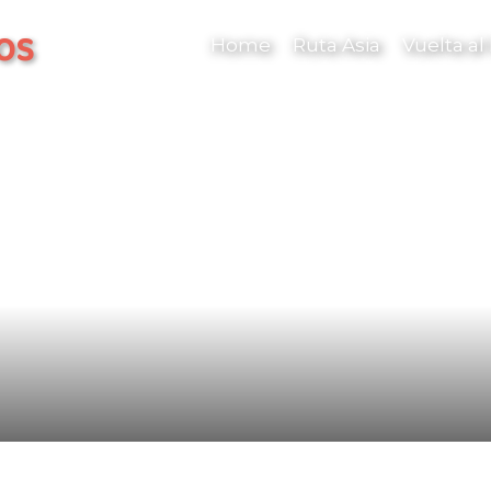
os
Home
Ruta Asia
Vuelta a