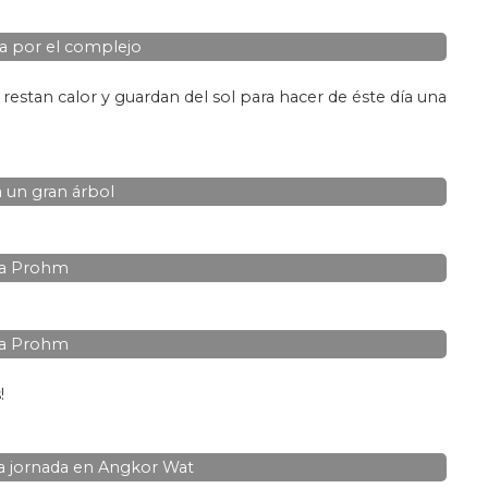
ta por el complejo
restan calor y guardan del sol para hacer de éste día una
 un gran árbol
a Prohm
a Prohm
!
a jornada en Angkor Wat