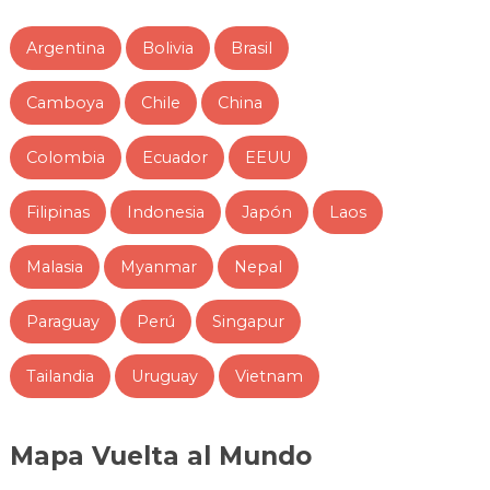
Argentina
Bolivia
Brasil
Camboya
Chile
China
Colombia
Ecuador
EEUU
Filipinas
Indonesia
Japón
Laos
Malasia
Myanmar
Nepal
Paraguay
Perú
Singapur
Tailandia
Uruguay
Vietnam
Mapa Vuelta al Mundo