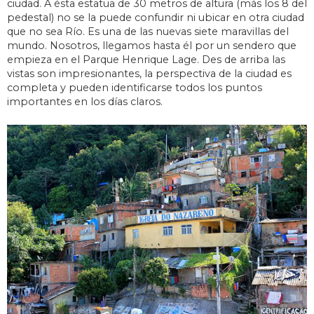
ciudad. A ésta estatua de 30 metros de altura (más los 8 del
pedestal) no se la puede confundir ni ubicar en otra ciudad
que no sea Río. Es una de las nuevas siete maravillas del
mundo. Nosotros, llegamos hasta él por un sendero que
empieza en el Parque Henrique Lage. Des de arriba las
vistas son impresionantes, la perspectiva de la ciudad es
completa y pueden identificarse todos los puntos
importantes en los días claros.