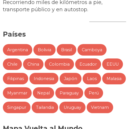
Recorriendo miles de kilómetros a pie,
transporte público y en autostop.
Países
Argentina
Bolivia
Brasil
Camboya
Chile
China
Colombia
Ecuador
EEUU
Filipinas
Indonesia
Japón
Laos
Malasia
Myanmar
Nepal
Paraguay
Perú
Singapur
Tailandia
Uruguay
Vietnam
Mapa Vuelta al Mundo