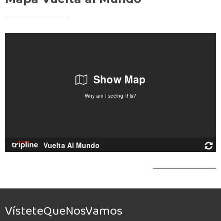
VísteteQueNosVamos