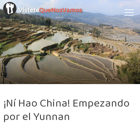
Vístete
QueNosVamos
¡Ní Hao China! Empezando
por el Yunnan