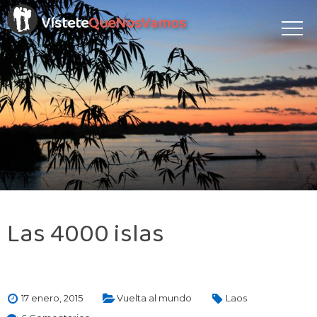
Vístete
QueNosVamos
Las 4000 islas
17 enero, 2015
Vuelta al mundo
Laos