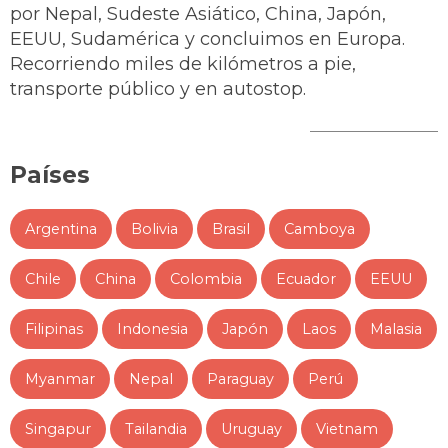
por Nepal, Sudeste Asiático, China, Japón,
EEUU, Sudamérica y concluimos en Europa.
Recorriendo miles de kilómetros a pie,
transporte público y en autostop.
Países
Argentina
Bolivia
Brasil
Camboya
Chile
China
Colombia
Ecuador
EEUU
Filipinas
Indonesia
Japón
Laos
Malasia
Myanmar
Nepal
Paraguay
Perú
Singapur
Tailandia
Uruguay
Vietnam