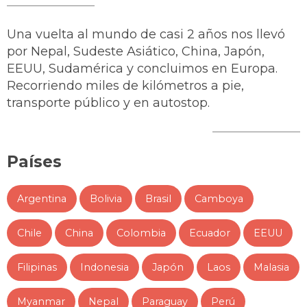
Una vuelta al mundo de casi 2 años nos llevó
por Nepal, Sudeste Asiático, China, Japón,
EEUU, Sudamérica y concluimos en Europa.
Recorriendo miles de kilómetros a pie,
transporte público y en autostop.
Países
Argentina
Bolivia
Brasil
Camboya
Chile
China
Colombia
Ecuador
EEUU
Filipinas
Indonesia
Japón
Laos
Malasia
Myanmar
Nepal
Paraguay
Perú