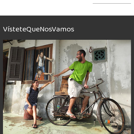
VísteteQueNosVamos