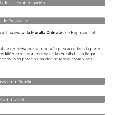
ebido a la contaminación
 de Panjiayuan
l final.Visitar
la Muralla China
desde Beijin sería el
alizar un
trekk
por la montaña para acceder a la parte
os kilómetros por encima de la muralla hasta llegar a la
 entrada. ¡Nos pareció una idea muy seductora y nos
ión a la Muralla
Muralla China