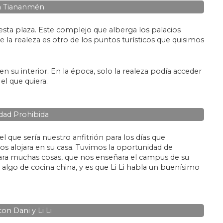
a Tiananmén
esta plaza. Este complejo que alberga los palacios
a realeza es otro de los puntos turísticos que quisimos
n su interior. En la época, solo la realeza podía acceder
el que quiera.
dad Prohibida
el que sería nuestro anfitrión para los días que
s alojara en su casa. Tuvimos la oportunidad de
cara muchas cosas, que nos enseñara el campus de su
lgo de cocina china, y es que Li Li habla un buenísimo
on Dani y Li Li