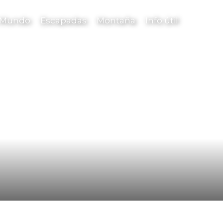
l Mundo
Escapadas
Montaña
Info útil