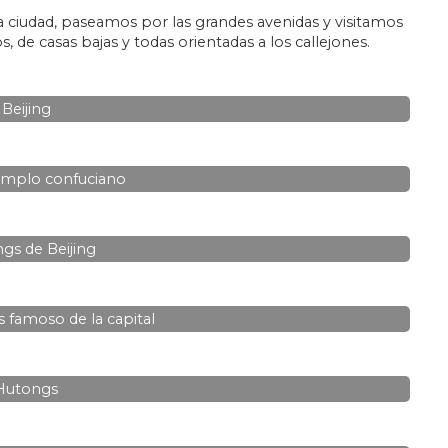
 la ciudad, paseamos por las grandes avenidas y visitamos
os, de casas bajas y todas orientadas a los callejones.
Beijing
emplo confuciano
gs de Beijing
 famoso de la capital
Hutongs