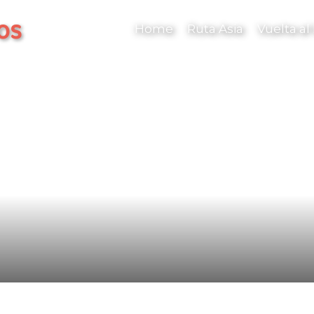
os
Home
Ruta Asia
Vuelta a