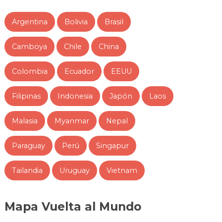
Argentina
Bolivia
Brasil
Camboya
Chile
China
Colombia
Ecuador
EEUU
Filipinas
Indonesia
Japón
Laos
Malasia
Myanmar
Nepal
Paraguay
Perú
Singapur
Tailandia
Uruguay
Vietnam
Mapa Vuelta al Mundo