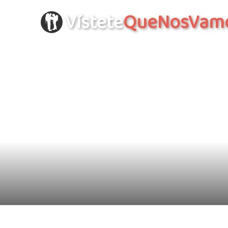
Vístete
QueNosVam