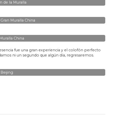
n de la Muralla
Gran Muralla China
Muralla China
 esencia fue una gran experiencia y el colofón perfecto
udamos ni un segundo que algún día, regresaremos.
Beijing