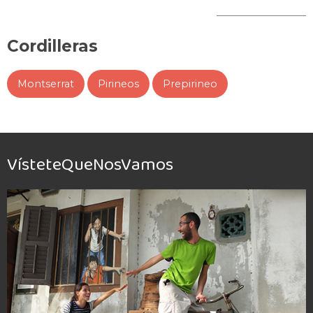
Cordilleras
Montserrat
Pirineos
Prepirineo
VísteteQueNosVamos