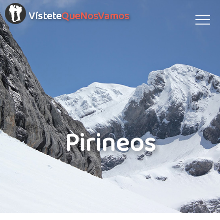
Vístete
QueNosVamos
Pirineos