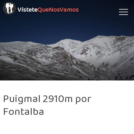
Vístete
QueNosVamos
Puigmal 2910m por
Fontalba