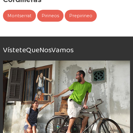
Montserrat
Pirineos
Prepirineo
VísteteQueNosVamos