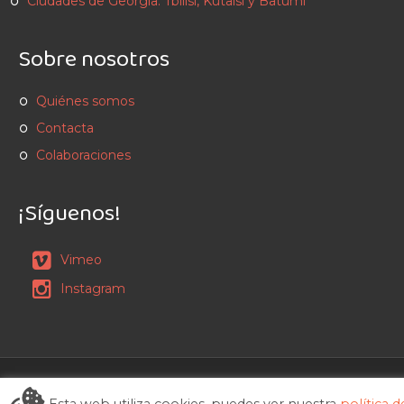
Ciudades de Georgia: Tbilisi, Kutaisi y Batumi
Sobre nosotros
Quiénes somos
Contacta
Colaboraciones
¡Síguenos!
Vimeo
Instagram
VísteteQueNosVamos 2014 - 2026
Esta web utiliza cookies, puedes ver nuestra
política d