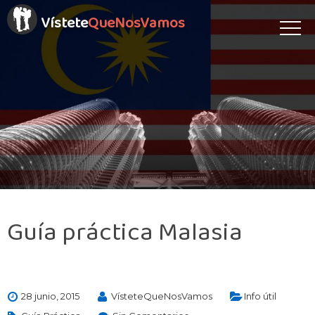
Vístete
QueNosVamos
Guía práctica Malasia
28 junio, 2015
VísteteQueNosVamos
Info útil