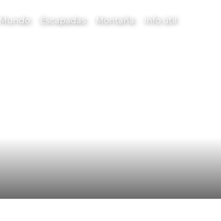
l Mundo
Escapadas
Montaña
Info útil