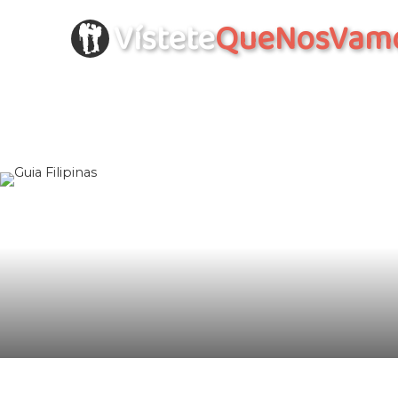
Vístete
QueNosVam