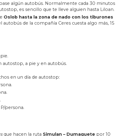
ue pase algún autobús. Normalmente cada 30 minutos
ostop, es sencillo que te lleve alguien hasta Liloan.
de
Oslob hasta la zona de nado con los tiburones
 el autobús de la compañía Ceres cuesta algo más, 15
pie.
utostop, a pie y en autobús.
chos en un día de autostop:
sona.
na.
.
HP/persona.
s
que hacen la ruta
Simulan – Dumaguete
por 10