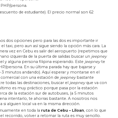
0 PHP/persona.
escuento de estudiante). El precio normal son 62
 dos opciones pero para las dos es importante ir
el taxi, pero aun así sigue siendo la opción más cara. La
imera vez en Cebu es salir del aeropuerto (repetimos que
 mano izquierda de la puerta de salidas buscar un
jeepney
tel y alguna persona filipina esperando. Este
jeepney
te
PHP/persona. En su última parada hay que bajarse y
 2-3 minutos andando). Aquí esperar y montarse en el
o comercial con una estación de
jeepney
bastante
re todas las destinaciones, buscar el
jeepney
que va con
ltimo es muy práctico porque pasa por la estación
erca de la estación sur de autobuses, (a 5 minutos
 pena intentarlo, te ahorras bastante. A nosotros nos
si alguien local va en la misma dirección.
inuamente en toda la
ruta de Cebu – Liloan
, con lo que
el recorrido, volver a retomar la ruta es muy sencillo.