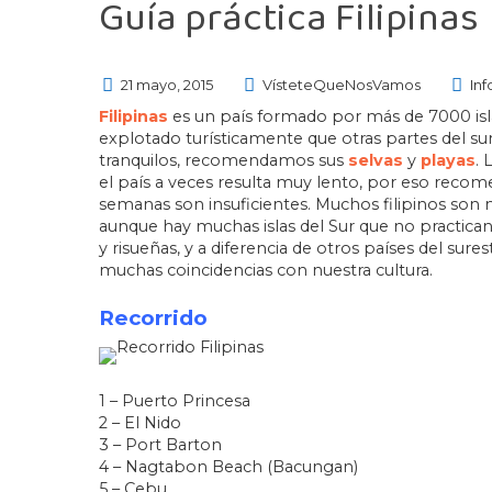
Guía práctica Filipinas
21 mayo, 2015
VísteteQueNosVamos
Inf
Filipinas
es un país formado por más de 7000 isla
explotado turísticamente que otras partes del sur
tranquilos, recomendamos sus
selvas
y
playas
. 
el país a veces resulta muy lento, por eso reco
semanas son insuficientes. Muchos filipinos son m
aunque hay muchas islas del Sur que no practican
y risueñas, y a diferencia de otros países del sures
muchas coincidencias con nuestra cultura.
Recorrido
1 – Puerto Princesa
2 – El Nido
3 – Port Barton
4 – Nagtabon Beach (Bacungan)
5 – Cebu