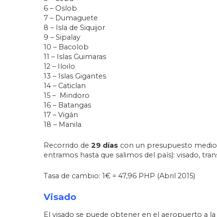
6 – Oslob
7 – Dumaguete
8 – Isla de Siquijor
9 – Sipalay
10 – Bacolob
11 – Islas Guimaras
12 – Iloilo
13 – Islas Gigantes
14 – Caticlan
15 – Mindoro
16 – Batangas
17 – Vigán
18 – Manila
Recorrido de
29 días
con un presupuesto medi
entramos hasta que salimos del país): visado, tran
Tasa de cambio: 1€ = 47,96 PHP (Abril 2015)
Visado
El visado se puede obtener en el aeropuerto a la