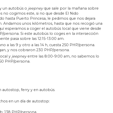
y un autobús o
jeepney
que sale por la mañana sobre
os no cogimos este, si no que desde El Nido
o hasta Puerto Princesa, le pedimos que nos dejara
ton. Andamos unos kilómetros, hasta que nos recogió una
Aquí esperamos a coger el autobús local que viene desde
/persona. Si este autobús lo coges en la intersección
nte pasa sobre las 12:15-13:00 am.
 uno a las 9 y otro a las 14 h, cuesta 250 PHP/persona.
an, y nos cobraron 230 PHP/persona.
local y
jeepney
entre las 8:00-9:00 am, no sabemos lo
 150 PHP/persona.
utostop, ferry y en autobús.
chos en un día de autostop:
ob: 138 PHP/persona.