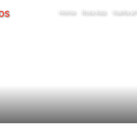
os
Home
Ruta Asia
Vuelta a