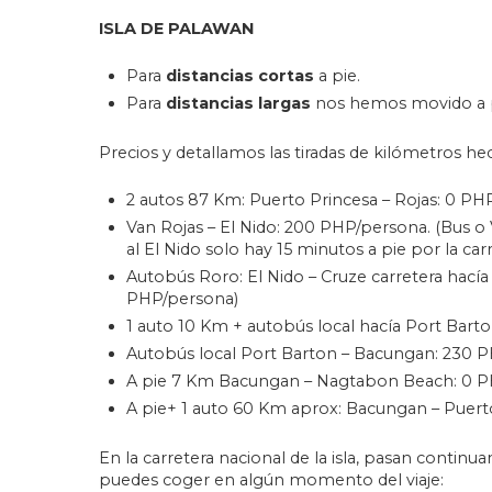
ISLA DE PALAWAN
Para
distancias cortas
a pie.
Para
distancias largas
nos hemos movido a pi
Precios y detallamos las tiradas de kilómetros he
2 autos 87 Km: Puerto Princesa – Rojas: 0 P
Van Rojas – El Nido: 200 PHP/persona. (Bus o 
al El Nido solo hay 15 minutos a pie por la car
Autobús Roro: El Nido – Cruze carretera hací
PHP/persona)
1 auto 10 Km + autobús local hacía Port Bar
Autobús local Port Barton – Bacungan: 230 
A pie 7 Km Bacungan – Nagtabon Beach: 0 
A pie+ 1 auto 60 Km aprox: Bacungan – Puert
En la carretera nacional de la isla, pasan conti
puedes coger en algún momento del viaje: