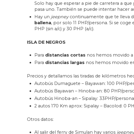
Solo hay que esperar a pie de carretera a q
pasa uno. También se puede intentar hacer aut
Hay un
jeepney
continuamente que te lleva 
ballena
, por solo 11 PHP/persona. Si se coge
PHP (sin a/c) y 30 PHP (a/c).
ISLA DE NEGROS
Para
distancias cortas
nos hemos movido a 
Para
distancias largas
nos hemos movido en a
Precios y detallamos las tiradas de kilómetros he
Autobús Dumaguete – Bayawan: 100 PHP/per
Autobús Bayawan – Hinoba-an: 80 PHP/perso
Autobús Hinoba-an – Sipalay: 33PHP/persona
2 autos 170 Km aprox: Sipalay – Bacolod: 0 P
Otros datos:
Al salir del ferry de Simulan hay varios
jeepney