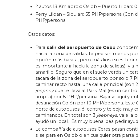
2 autos 13 Km aprox: Oslob – Puerto Liloan: 
Ferry Liloan – Sibulan: 55 PHP/persona (Con d
PHP/persona.
Otros datos:
Para
salir del aeropuerto de Cebu
conocemos
hacía la zona de salidas, te pedirán menos por 
opción más barata, pero más liosa si es la pr
es importante ir hacía la zona de salidas) y a
amarillo. Seguro que en el suelo veréis un car
sacará de la zona del aeropuerto por solo 7 
caminar recto hasta una calle principal (son
jeepney
que te lleva al Park Mal (es un centr
amplia) por 8 PHP/persona. Bajarse aquí y ent
destinación Colón por 10 PHP/persona. Este ú
norte de autobuses, él centro y te deja muy c
caminando). En total son 3
jeepneys
, vale la
ayudó un local. Es muy buena idea pedir ayuda 
La compañía de autobuses Ceres pasan cont
si se para en Oslob o en cualquier otra parte d