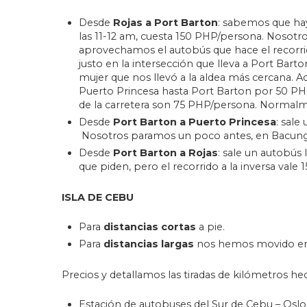
Desde
Rojas a Port Barton
: sabemos que ha
las 11-12 am, cuesta 150 PHP/persona. Nosotr
aprovechamos el autobús que hace el recorrid
justo en la intersección que lleva a Port Bar
mujer que nos llevó a la aldea más cercana. 
Puerto Princesa hasta Port Barton por 50 PHP
de la carretera son 75 PHP/persona. Normalme
Desde
Port Barton a Puerto Princesa
: sale
Nosotros paramos un poco antes, en Bacung
Desde
Port Barton a Rojas
: sale un autobús 
que piden, pero el recorrido a la inversa vale
ISLA DE CEBU
Para
distancias cortas
a pie.
Para
distancias largas
nos hemos movido en a
Precios y detallamos las tiradas de kilómetros he
Estación de autobuses del Sur de Cebu – Osl