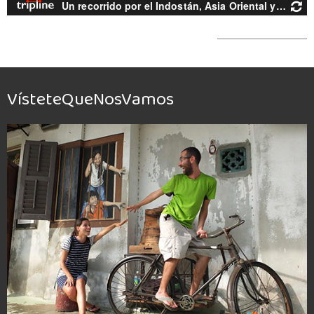
VísteteQueNosVamos