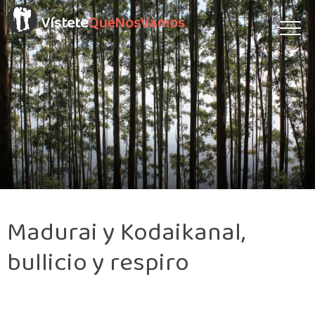
Vístete
QueNosVamos
Madurai y Kodaikanal,
bullicio y respiro