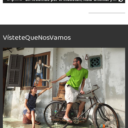
VísteteQueNosVamos