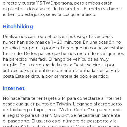
directo y cuesta 115 TWD/persona, pero ambos están
expuestos a los atascos de la carretera. El metro va bien si
el tiempo está justo, se evita cualquier atasco.
Hitchhiking
Realizamos casi todo el país en
autostop
. Las esperas
nunca han sido más de 1 – 20 minutos. En una ocasión no
nos dio tiempo ni a poner el dedo que un coche ya estaba
frenando. De los países que hemos recorrido es el que nos
ha parecido más fácil. El rango de vehículos es muy
amplio. En la carretera de la costa Oeste se circula por
autopista. Es preferible esperar en la entrada a ésta. En la
costa Este se circula por carretera de doble sentido.
Internet
No hace falta tener tarjeta SIM para conectarse a internet
desde cualquier punto en Taiwán. Llegando al aeropuerto
de Taichung o Taipei, en el “Visitor Center” se puede pedir
el registro para utilizar “
i taiwan
”. Se necesita únicamente
el pasaporte. El usuario es el número de pasaporte y la
contraseña la fecha de nacimiento. Con esto, en muchos