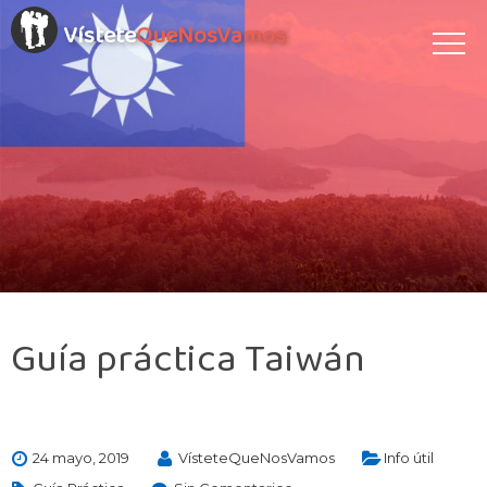
Vístete
QueNosVamos
Guía práctica Taiwán
24 mayo, 2019
VísteteQueNosVamos
Info útil