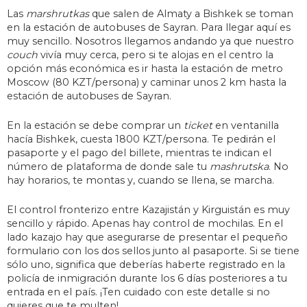
Las
marshrutkas
que salen de Almaty a Bishkek se toman
en la estación de autobuses de Sayran. Para llegar aquí es
muy sencillo. Nosotros llegamos andando ya que nuestro
couch
vivía muy cerca, pero si te alojas en el centro la
opción más económica es ir hasta la estación de metro
Moscow (80 KZT/persona) y caminar unos 2 km hasta la
estación de autobuses de Sayran.
En la estación se debe comprar un
ticket
en ventanilla
hacía Bishkek, cuesta 1800 KZT/persona. Te pedirán el
pasaporte y el pago del billete, mientras te indican el
número de plataforma de donde sale tu
mashrutska
. No
hay horarios, te montas y, cuando se llena, se marcha.
El control fronterizo entre Kazajistán y Kirguistán es muy
sencillo y rápido. Apenas hay control de mochilas. En el
lado kazajo hay que asegurarse de presentar el pequeño
formulario con los dos sellos junto al pasaporte. Si se tiene
sólo uno, significa que deberías haberte registrado en la
policía de inmigración durante los 6 días posteriores a tu
entrada en el país. ¡Ten cuidado con este detalle si no
quieres que te multen!