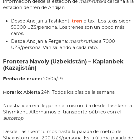
información desde la estación de
mashrutska
cercana a la
estación de tren de Andijan:
Desde Andijan a Tashkent:
tren
o taxi. Los taxis piden
50000 UZS/persona. Los trenes son un poco más
caros.
Desde Andijan a Fergana:
marshrutkas
a 7000
UZS/persona. Van saliendo a cada rato.
Frontera Navoiy (Uzbekistán) – Kaplanbek
(Kazajistán)
Fecha de cruce:
20/04/19
Horario:
Abierta 24h. Todos los días de la semana.
Nuestra idea era llegar en el mismo día desde Tashkent a
Shymkent. Alternamos el transporte público con el
autostop
.
Desde Tashkent fuimos hasta la parada de metro de
Shaxristom por 1200 UZS/persona. Es la última parada de