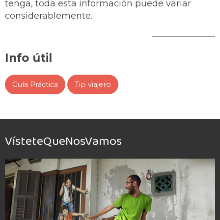
tenga, toda esta información puede variar
considerablemente.
Info útil
Guía Práctica
Tip viajero
VísteteQueNosVamos