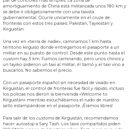
par de controles más simples. La zona de
amortiguamiento de China está militarizada unos 180 km y
se debe ir obligatoriamente con una taxista
gubernamental. Ocurre unicamente en el cruze de
fronteras con estos tres países: Pakistán, Tayikistán y
Kirguistán.
Una vez en «tierra de nadie», caminamos 1 km hasta
territorio kirguiso donde entregamos el pasaporte a un
militar en su puesto de control. Desde este punto hasta el
custom
hay 3 km. Fuimos caminando, pero unos chinos y
un tayiko pidieron un taxi al militar, él llamó y el taxi vino a
buscarlos. No sabemos el precio.
Con un pasaporte español sin necesidad de visado en
Kirguistán, el control de fronteras fue fácil y rápido, incluso
los policias nos dieron la bienvenida «Welcome to
Kirguistán» mientras escuchábamos el ruido de nuestro
sello estampándose en el pasaporte. ¡Éramos libres!
Para salir de los
customs
de Kirguistán, recomendamos
hacer
autostop
a Sary Tash. Los taxis compartidos piden