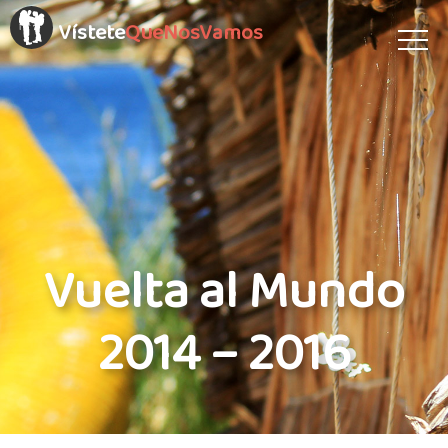
Vístete
QueNosVamos
Vuelta al Mundo
2014 – 2016