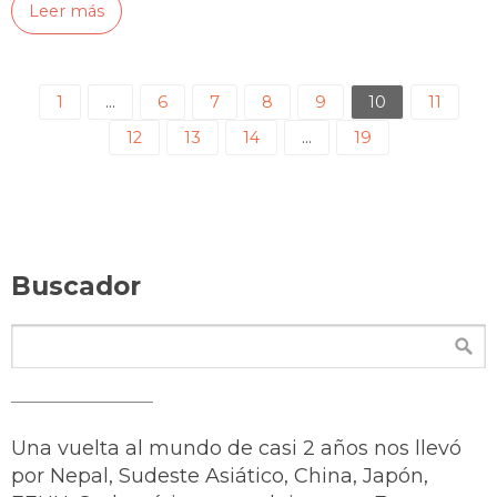
Leer más
1
…
6
7
8
9
10
11
12
13
14
…
19
Buscador
Una vuelta al mundo de casi 2 años nos llevó
por Nepal, Sudeste Asiático, China, Japón,