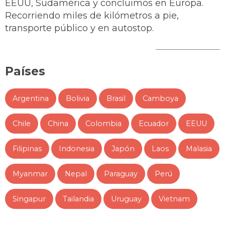
EEUU, Sudamérica y concluimos en Europa.
Recorriendo miles de kilómetros a pie,
transporte público y en autostop.
Países
Argentina
Bolivia
Brasil
Camboya
Chile
China
Colombia
Ecuador
EEUU
Filipinas
Indonesia
Japón
Laos
Malasia
Myanmar
Nepal
Paraguay
Perú
Singapur
Tailandia
Uruguay
Vietnam