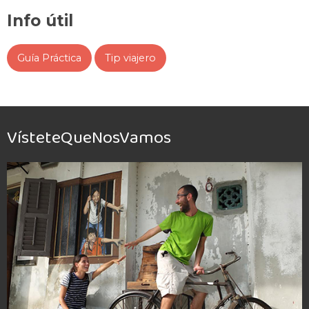
Info útil
Guía Práctica
Tip viajero
VísteteQueNosVamos