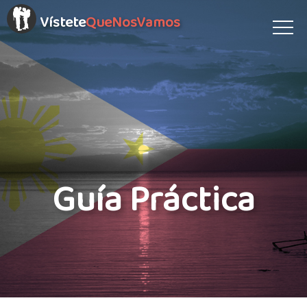
Vístete
QueNosVamos
Guía Práctica