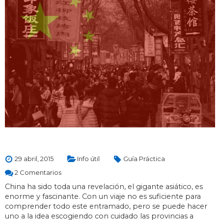
29 abril, 2015
Info útil
Guía Práctica
2 Comentarios
China ha sido toda una revelación, el gigante asiático, es
enorme y fascinante. Con un viaje no es suficiente para
comprender todo este entramado, pero se puede hacer
uno a la idea escogiendo con cuidado las provincias a