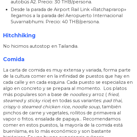
autobús A2. Precio: 30 THB/persona.
Desde la parada de Airport Rail Link «Ratchaprarop»
llegamos a la parada del Aeropuerto Internacional
Suvarnabhumi. Precio: 40 THB/persona.
Hitchhiking
No hicimos autostop en Tailandia.
Comida
La carta de comida es muy extensa y variada, forma parte
de la cultura comer en la infinidad de puestos que hay en
cada calle y en cada esquina. Cada puesto se especializa en
algo en concreto y se prepara al momento. Los platos
más populares son a base de
noodles
y arroz (
fried,
steamed
y
sticky rice
) en todas sus variantes:
pad thai
,
crispy
o
steamed chicken rice
,
noodle soup
, también
pinchos de carne y vegetales, rollitos de primavera al
vapor o fritos. ensalada de papaya… Recomendamos
comer en estos puestos, la mayoría de la comida está
buenísima, es lo más económico y son bastante