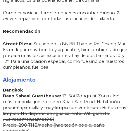
higiénicos. Es una buena experiencia culinaria.
Como curiosidad, también puedes encontrar mucho
7-
eleven
repartidos por todas las ciudades de Tailandia.
Recomendación
Street Pizza:
Situado en la 86-88 Thapae Rd, Chiang Mai.
Es un lugar muy bonito y agradable, bien ambientado que
prepara unas pizzas excelentes, hay de dos tamaños 10’’y
12’’. Para una ocasión especial, como fue uno de nuestros
cumpleaños, fue ideal.
Alojamiento
Bangkok
Baan Sabaai Guesthouse:
12, Soi Rongmai. Zona algo
más tranquila que en pleno Khao San Road. Habitación
pequeña, sencilla y muy limpia con ventilador. Baños muy
limpios. No dispone de agua caliente. Wifi gratuito.
¿Lo recomendamos? Sí
Precio: 290 THB/noche (habitación doble, baño