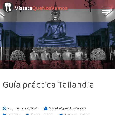
Vístete
QueNosVamos
Guía práctica Tailandia
21 diciembre, 2014
VísteteQueNosVamos