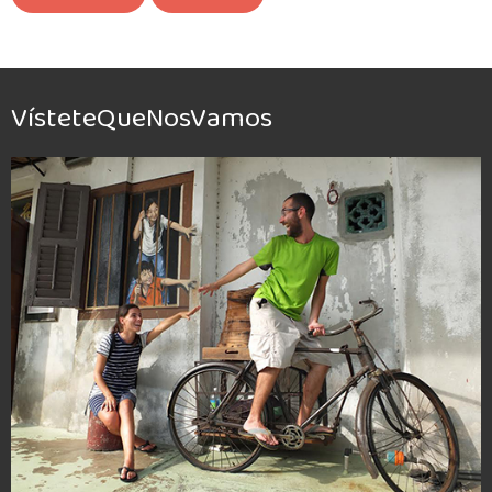
VísteteQueNosVamos