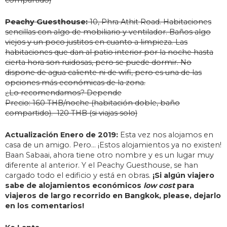
compartido)
Peachy Guesthouse:
10, Phra Athit Road. Habitaciones
sencillas con algo de mobiliario y ventilador. Baños algo
viejos y un poco justitos en cuanto a limpieza. Las
habitaciones que dan al patio interior por la noche hasta
cierta hora son ruidosas, pero se puede dormir. No
dispone de agua caliente ni de wifi, pero es una de las
opciones más económicas de la zona.
¿Lo recomendamos? Depende
Precio: 160 THB/noche (habitación doble, baño
compartido). 120 THB (si viajas solo)
Actualización Enero de 2019:
Esta vez nos alojamos en
casa de un amigo. Pero… ¡Estos alojamientos ya no existen!
Baan Sabaai, ahora tiene otro nombre y es un lugar muy
diferente al anterior. Y el Peachy Guesthouse, se han
cargado todo el edificio y está en obras.
¡Si algún viajero
sabe de alojamientos económicos
low cost
para
viajeros de largo recorrido en Bangkok, please, dejarlo
en los comentarios!