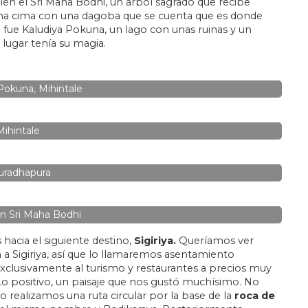
ién el Sri Maha Bodhi, un árbol sagrado que recibe
e una cima con una dagoba que se cuenta que es donde
ó fue Kaludiya Pokuna, un lago con unas ruinas y un
 lugar tenía su magia.
Pokuna, Mihintale
Mihintale
uradhapura
n Sri Maha Bodhi
acia el siguiente destino,
Sigiriya.
Queríamos ver
a Sigiriya, así que lo llamaremos asentamiento
xclusivamente al turismo y restaurantes a precios muy
o positivo, un paisaje que nos gustó muchísimo. No
ro realizamos una ruta circular por la base de la
roca de