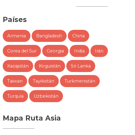
Países
Armenia
Bangladesh
China
Corea del Sur
Georgia
India
Irán
Kazajistán
Kirguistán
Sri Lanka
Taiwan
Tayikistán
Turkmenistán
Turquía
Uzbekistán
Mapa Ruta Asia