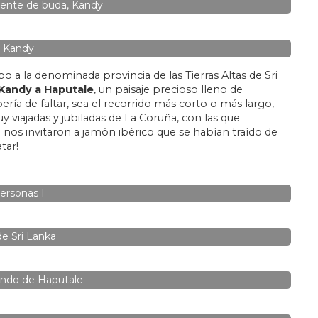
iente de buda, Kandy
Kandy
 a la denominada provincia de las Tierras Altas de Sri
Kandy a Haputale
, un paisaje precioso lleno de
ría de faltar, sea el recorrido más corto o más largo,
 viajadas y jubiladas de La Coruña, con las que
nos invitaron a jamón ibérico que se habían traído de
tar!
ersonas I
de Sri Lanka
iendo de Haputale