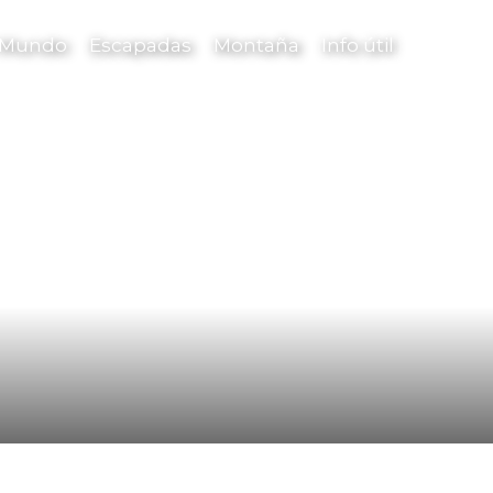
l Mundo
Escapadas
Montaña
Info útil