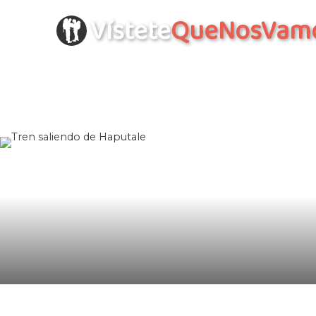
Vístete
QueNosVam