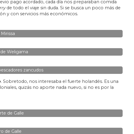
previo pago acordado, cada día nos preparaban comida
rry
de todo el viaje sin duda. Si se busca un poco más de
ón y con servicios más económicos.
Mirissa
 de Weligama
 pescadores zancudos
e
. Sobretodo, nos interesaba el fuerte holandés. Es una
loniales, quizás no aporte nada nuevo, si no es por la
rte de Galle
ro de Galle