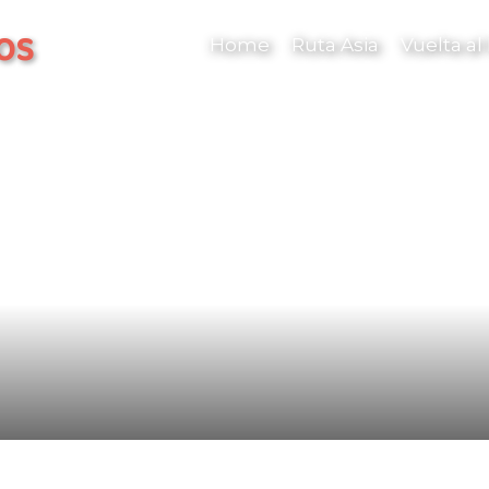
os
Home
Ruta Asia
Vuelta a