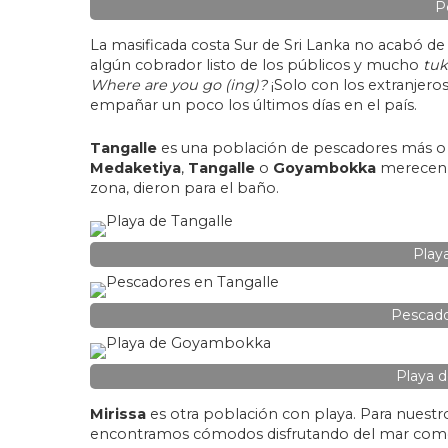
P
La masificada costa Sur de Sri Lanka no acabó d
algún cobrador listo de los públicos y mucho
tuk
Where are you go (ing)?
¡Solo con los extranjero
empañar un poco los últimos días en el país.
Tangalle
es una población de pescadores más o 
Medaketiya
,
Tangalle
o
Goyambokka
merecen un
zona, dieron para el baño.
Play
Pescado
Playa 
Mirissa
es otra población con playa. Para nuestr
encontramos cómodos disfrutando del mar como u