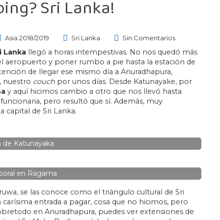
oing? Sri Lanka!
Asia 2018/2019
Sri Lanka
Sin Comentarios
i Lanka
llegó a horas intempestivas. No nos quedó más
el aeropuerto y poner rumbo a pie hasta la estación de
ntención de llegar ese mismo día a Anuradhapura,
, nuestro
couch
por unos días. Desde Katunayake, por
ma
y aquí hicimos cambio a otro que nos llevó hasta
uncionaria, pero resultó que sí. Además, muy
 capital de Sri Lanka.
n de Katunayaka
aboral en Ragama
uwa, se las conoce como el triángulo cultural de Sri
a carísima entrada a pagar, cosa que no hicimos, pero
obretodo en Anuradhapura, puedes ver extensiones de