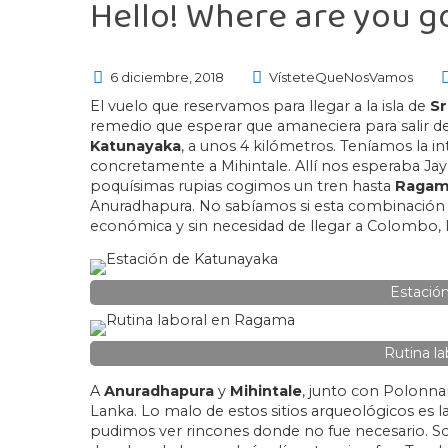
Hello! Where are you g
6 diciembre, 2018
VísteteQueNosVamos
El vuelo que reservamos para llegar a la isla de
Sr
remedio que esperar que amaneciera para salir d
Katunayaka
, a unos 4 kilómetros. Teníamos la i
concretamente a Mihintale. Allí nos esperaba Jay
poquísimas rupias cogimos un tren hasta
Raga
Anuradhapura. No sabíamos si esta combinación f
económica y sin necesidad de llegar a Colombo, la
Estació
Rutina l
A
Anuradhapura
y
Mihintale
, junto con Polonnar
Lanka. Lo malo de estos sitios arqueológicos es l
pudimos ver rincones donde no fue necesario. S