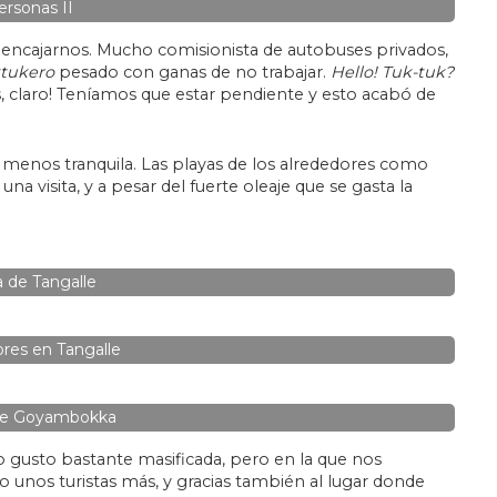
ersonas II
e encajarnos. Mucho comisionista de autobuses privados,
tukero
pesado con ganas de no trabajar.
Hello! Tuk-tuk?
s, claro! Teníamos que estar pendiente y esto acabó de
menos tranquila. Las playas de los alrededores como
a visita, y a pesar del fuerte oleaje que se gasta la
a de Tangalle
res en Tangalle
de Goyambokka
o gusto bastante masificada, pero en la que nos
nos turistas más, y gracias también al lugar donde