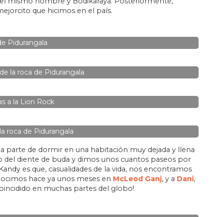
s del mismo nombre y Bodikaraya. Posteriormente,
mejorcito que hicimos en el país.
e Pidurangala
de la roca de Pidurangala
as a la Lion Rock
la roca de Pidurangala
y a parte de dormir en una habitación muy dejada y llena
lo del diente de buda y dimos unos cuantos paseos por
a Kandy es que, casualidades de la vida, nos encontramos
onocimos hace ya unos meses en
McLeod Ganj
, y a
Dani
,
oincidido en muchas partes del globo!