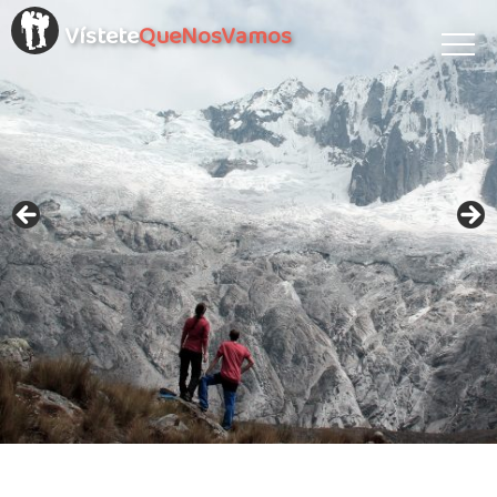
Vístete
QueNosVamos