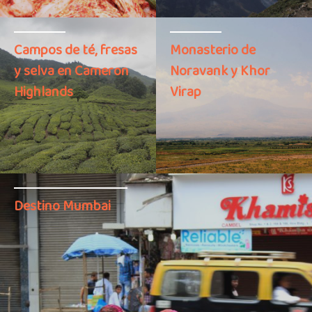
Campos de té, fresas
Monasterio de
y selva en Cameron
Noravank y Khor
Highlands
Virap
Destino Mumbai