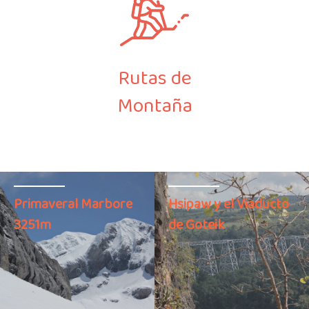
Rutas de
Montaña
Primaveral Marbore
Hsipaw y el Viaducto
3251m
de Goteik