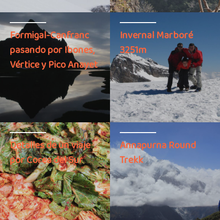
Formigal-Canfranc
Invernal Marboré
pasando por Ibones,
3251m
Vértice y Pico Anayet
Detalles de un viaje
Annapurna Round
por Corea del Sur
Trekk