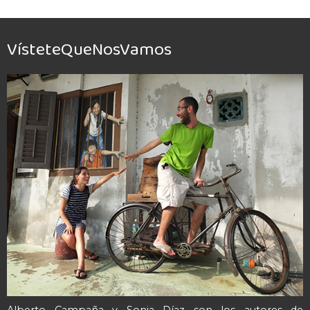
VísteteQueNosVamos
Alberto Campaña y Sonia Díaz son los autores de