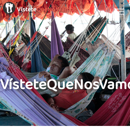
Vístete
QueNosVamos
VísteteQueNosVam