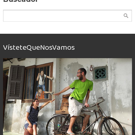
VísteteQueNosVamos