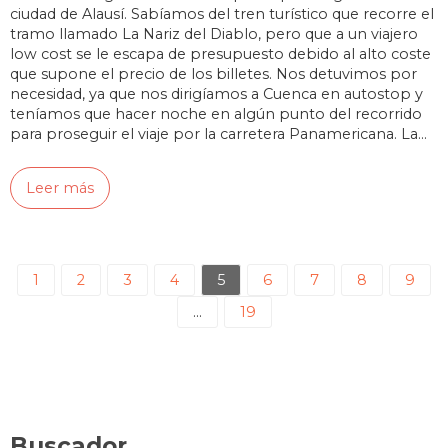
ciudad de Alausí. Sabíamos del tren turístico que recorre el
tramo llamado La Nariz del Diablo, pero que a un viajero
low cost se le escapa de presupuesto debido al alto coste
que supone el precio de los billetes. Nos detuvimos por
necesidad, ya que nos dirigíamos a Cuenca en autostop y
teníamos que hacer noche en algún punto del recorrido
para proseguir el viaje por la carretera Panamericana. La…
Leer más
1
2
3
4
5
6
7
8
9
…
19
Buscador