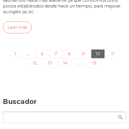
sabríamos hasta más adelante ya que conocimos unos
pocos establecidos desde hace un tiempo, para mejorar
su inglés (sí, el…
Leer más
1
…
6
7
8
9
10
11
12
13
14
…
19
Buscador