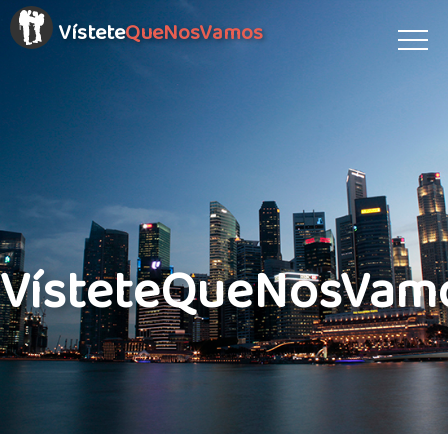
Vístete
QueNosVamos
VísteteQueNosVam